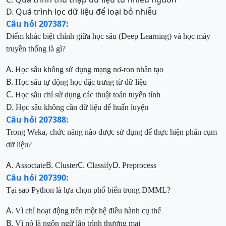
D. Quá trình lọc dữ liệu để loại bỏ nhiễu
Câu hỏi 207387:
Điểm khác biệt chính giữa học sâu (Deep Learning) và học máy
truyền thống là gì?
A.
Học sâu không sử dụng mạng nơ-ron nhân tạo
B.
Học sâu tự động học đặc trưng từ dữ liệu
C.
Học sâu chỉ sử dụng các thuật toán tuyến tính
D.
Học sâu không cần dữ liệu để huấn luyện
Câu hỏi 207388:
Trong Weka, chức năng nào được sử dụng để thực hiện phân cụm
dữ liệu?
A.
B.
C.
D.
Associate
Cluster
Classify
Preprocess
Câu hỏi 207390:
Tại sao Python là lựa chọn phổ biến trong DMML?
A.
Vì chỉ hoạt động trên một hệ điều hành cụ thể
B.
Vì nó là ngôn ngữ lập trình thương mại