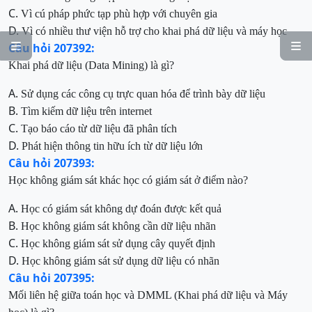
C.
Vì cú pháp phức tạp phù hợp với chuyên gia
D.
Vì có nhiều thư viện hỗ trợ cho khai phá dữ liệu và máy học
Câu hỏi 207392:


Khai phá dữ liệu (Data Mining) là gì?
A.
Sử dụng các công cụ trực quan hóa để trình bày dữ liệu
B.
Tìm kiếm dữ liệu trên internet
C.
Tạo báo cáo từ dữ liệu đã phân tích
D.
Phát hiện thông tin hữu ích từ dữ liệu lớn
Câu hỏi 207393:
Học không giám sát khác học có giám sát ở điểm nào?
A.
Học có giám sát không dự đoán được kết quả
B.
Học không giám sát không cần dữ liệu nhãn
C.
Học không giám sát sử dụng cây quyết định
D.
Học không giám sát sử dụng dữ liệu có nhãn
Câu hỏi 207395:
Mối liên hệ giữa toán học và DMML (Khai phá dữ liệu và Máy