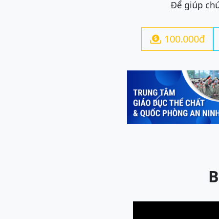
Để giúp chú
100.000đ

Previous
B