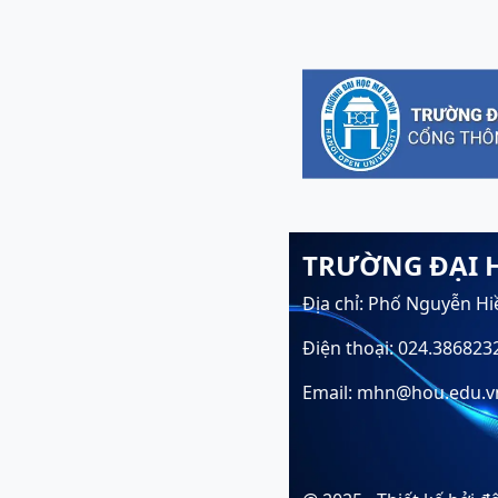
TRƯỜNG ĐẠI 
Địa chỉ: Phố Nguyễn Hi
Điện thoại: 024.386823
Email: mhn@hou.edu.v