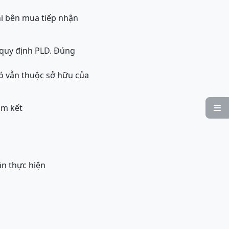
hi bên mua tiếp nhận
quy định PL
D. Đúng
ó vẫn thuộc sở hữu của
am kết

ân thực hiện