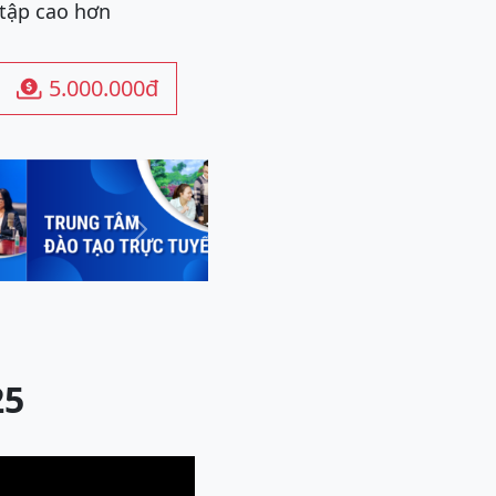
 tập cao hơn
5.000.000đ

Next
25