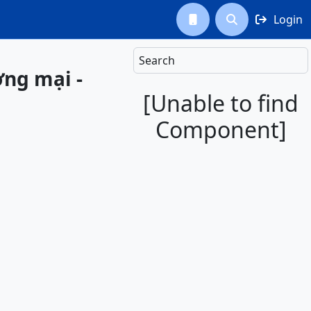
Login



Search
ơng mại -
[Unable to find
Component]