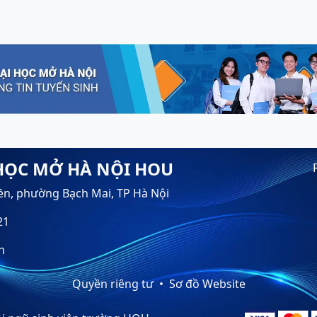
HỌC MỞ HÀ NỘI HOU
ền, phường Bạch Mai, TP Hà Nội
21
n
Quyền riêng tư
Sơ đồ Website