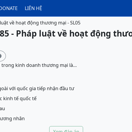
DONATE
LIÊN HỆ
luật về hoạt động thương mại - SL05
85 - Pháp luật về hoạt động thư

p trong kinh doanh thương mại là…
oài với quốc gia tiếp nhận đầu tư
c kinh tế quốc tế
hau
thương nhân
Xem đáp án