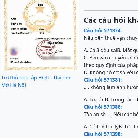
Các câu hỏi kh
Câu hỏi 571374:
Nếu bên thuê vận chuyể
A. Cả 3 đều sai
B. Mất q
C. Bên vận chuyển sẽ đ
theo quy định của phá
D. Không có cơ sở yêu
Trợ thủ học tập HOU - Đại học
Câu hỏi 571381:
Mở Hà Nội
…. không làm ảnh hưởn
A. Tòa án
B. Trọng tài
C. 
Câu hỏi 571386:
Tòa án sẽ …. Nếu các b
A. Có thể thụ lý
B. Từ chố
Câu hỏi 571398: