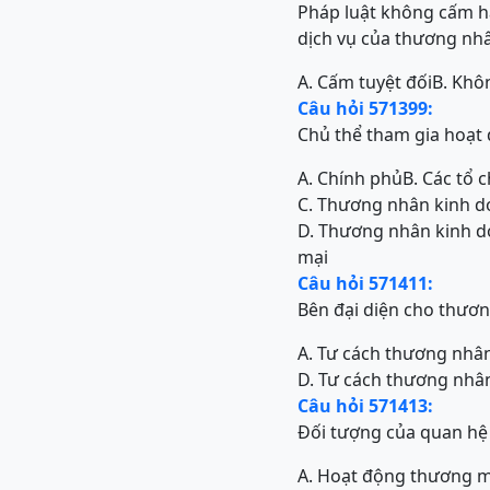
Pháp luật không cấm hà
dịch vụ của thương nh
A. Cấm tuyệt đối
B. Khô
Câu hỏi 571399:
Chủ thể tham gia hoạt
A. Chính phủ
B. Các tổ 
C. Thương nhân kinh d
D. Thương nhân kinh do
mại
Câu hỏi 571411:
Bên đại diện cho thươ
A. Tư cách thương nhâ
D. Tư cách thương nhân
Câu hỏi 571413:
Đối tượng của quan hệ 
A. Hoạt động thương m