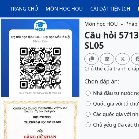
TRANG CHỦ
MÔN HỌC HOU
CÀI ĐẶT TIỆN ÍCH
Môn học HOU
Pháp 
Câu hỏi 5713
SL05



Chủ thể của tranh chấ
Chọn đáp án:
Nhà đầu tư nước ng
Quốc gia với tổ chứ
Các quốc gia với n
Chủ yếu giữa các 