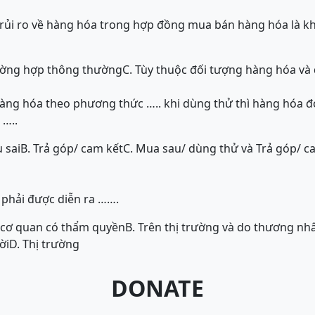
 rủi ro về hàng hóa trong hợp đồng mua bán hàng hóa là k
ường hợp thông thường
C. Tùy thuộc đối tượng hàng hóa và 
ng hóa theo phương thức ….. khi dùng thử thì hàng hóa đ
 …..
 sai
B. Trả góp/ cam kết
C. Mua sau/ dùng thử và Trả góp/ c
phải được diễn ra …….
a cơ quan có thẩm quyền
B. Trên thị trường và do thương nh
ời
D. Thị trường
DONATE