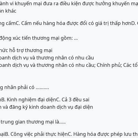
nh vi khuyến mại đưa ra điều kiện được hưởng khuyến mại 
ân khác
ng cấm
C. Cấm nếu hàng hóa được đổi có giá trị thấp hơn
D. 
 động xúc tiến thương mại gồm: …
chức hỗ trợ thương mại
oanh dịch vụ và thương nhân có nhu cầu
anh dịch vụ và thương nhân có nhu cầu; Chính phủ; Các tổ
ng nhân phải có ……….
n
B. Kinh nghiệm đại diện
C. Cả 3 đều sai
 và đăng ký kinh doanh dịch vụ đại diện
trung gian thương mại là…..
ại
B. Công việc phải thực hiện
C. Hàng hóa được phép lưu t