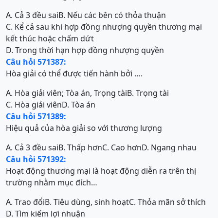
A. Cả 3 đều sai
B. Nếu các bên có thỏa thuận
C. Kể cả sau khi hợp đồng nhượng quyền thương mại
kết thúc hoặc chấm dứt
D. Trong thời hạn hợp đồng nhượng quyền
Câu hỏi 571387:
Hòa giải có thể được tiến hành bởi ….
A. Hòa giải viên; Tòa án, Trọng tài
B. Trọng tài
C. Hòa giải viên
D. Tòa án
Câu hỏi 571389:
Hiệu quả của hòa giải so với thương lượng
A. Cả 3 đều sai
B. Thấp hơn
C. Cao hơn
D. Ngang nhau
Câu hỏi 571392:
Hoạt động thương mại là hoạt động diễn ra trên thị
trường nhằm mục đích…
A. Trao đổi
B. Tiêu dùng, sinh hoạt
C. Thỏa mãn sở thích
D. Tìm kiếm lợi nhuận