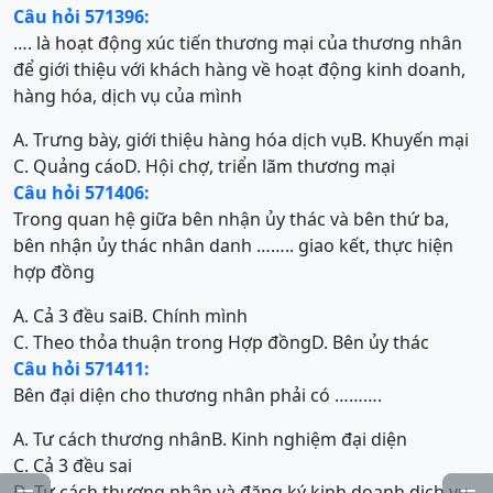
Câu hỏi 571396:
…. là hoạt động xúc tiến thương mại của thương nhân
để giới thiệu với khách hàng về hoạt động kinh doanh,
hàng hóa, dịch vụ của mình
A. Trưng bày, giới thiệu hàng hóa dịch vụ
B. Khuyến mại
C. Quảng cáo
D. Hội chợ, triển lãm thương mại
Câu hỏi 571406:
Trong quan hệ giữa bên nhận ủy thác và bên thứ ba,
bên nhận ủy thác nhân danh …….. giao kết, thực hiện
hợp đồng
A. Cả 3 đều sai
B. Chính mình
C. Theo thỏa thuận trong Hợp đồng
D. Bên ủy thác
Câu hỏi 571411:
Bên đại diện cho thương nhân phải có ……….
A. Tư cách thương nhân
B. Kinh nghiệm đại diện
C. Cả 3 đều sai
D. Tư cách thương nhân và đăng ký kinh doanh dịch vụ