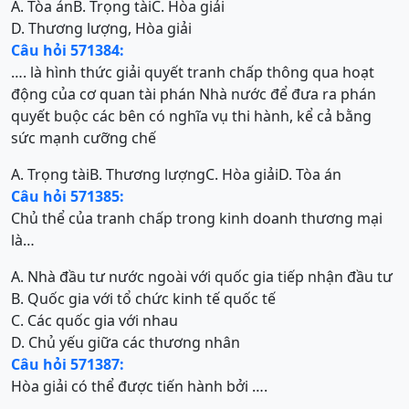
A. Tòa án
B. Trọng tài
C. Hòa giải
D. Thương lượng, Hòa giải
Câu hỏi 571384:
…. là hình thức giải quyết tranh chấp thông qua hoạt
động của cơ quan tài phán Nhà nước để đưa ra phán
quyết buộc các bên có nghĩa vụ thi hành, kể cả bằng
sức mạnh cưỡng chế
A. Trọng tài
B. Thương lượng
C. Hòa giải
D. Tòa án
Câu hỏi 571385:
Chủ thể của tranh chấp trong kinh doanh thương mại
là…
A. Nhà đầu tư nước ngoài với quốc gia tiếp nhận đầu tư
B. Quốc gia với tổ chức kinh tế quốc tế
C. Các quốc gia với nhau
D. Chủ yếu giữa các thương nhân
Câu hỏi 571387:
Hòa giải có thể được tiến hành bởi ….