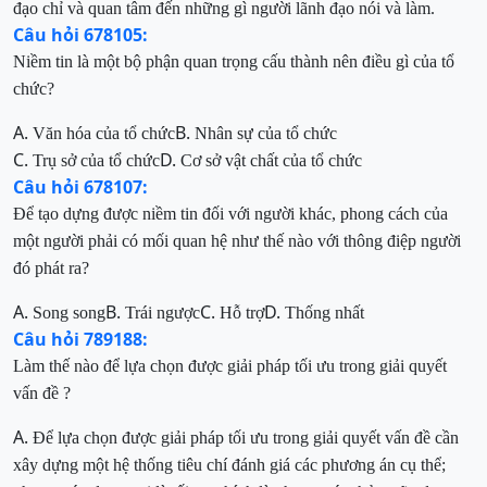
đạo chỉ và quan tâm đến những gì người lãnh đạo nói và làm.
Câu hỏi 678105:
Niềm tin là một bộ phận quan trọng cấu thành nên điều gì của tổ
chức?
A.
B.
Văn hóa của tổ chức
Nhân sự của tổ chức
C.
D.
Trụ sở của tổ chức
Cơ sở vật chất của tổ chức
Câu hỏi 678107:
Để tạo dựng được niềm tin đối với người khác, phong cách của
một người phải có mối quan hệ như thế nào với thông điệp người
đó phát ra?
A.
B.
C.
D.
Song song
Trái ngược
Hỗ trợ
Thống nhất
Câu hỏi 789188:
Làm thế nào để lựa chọn được giải pháp tối ưu trong giải quyết
vấn đề ?
A.
Để lựa chọn được giải pháp tối ưu trong giải quyết vấn đề cần
xây dựng một hệ thống tiêu chí đánh giá các phương án cụ thể;