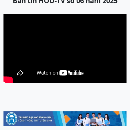
Bản tin HOU-TV số 06 năm 2025