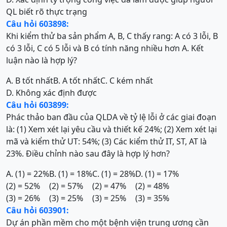
QL biết rõ thực trạng
Câu hỏi 603898:
Khi kiểm thử ba sản phẩm A, B, C thấy rang: A có 3 lỗi, B
có 3 lỗi, C có 5 lỗi và B có tính năng nhiều hơn A. Kết
luận nào là hợp lý?
A. B tốt nhất
B. A tốt nhất
C. C kém nhất
D. Không xác định được
Câu hỏi 603899:
Phác thảo ban đầu của QLDA về tỷ lệ lỗi ở các giai đoạn
là: (1) Xem xét lại yêu cầu và thiết kế 24%; (2) Xem xét lại
mã và kiểm thử UT: 54%; (3) Các kiểm thử IT, ST, AT là
23%. Điều chỉnh nào sau đây là hợp lý hơn?
A. (1) = 22%
B. (1) = 18%
C. (1) = 28%
D. (1) = 17%
(2) = 52%
(2) = 57%
(2) = 47%
(2) = 48%
(3) = 26%
(3) = 25%
(3) = 25%
(3) = 35%
Câu hỏi 603901:
Dự án phần mềm cho một bệnh viện trung ương cần