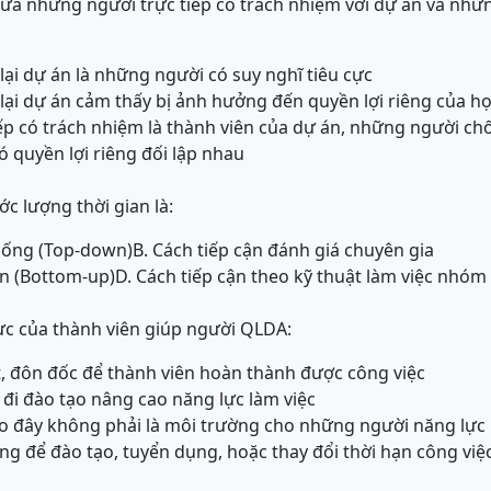
ữa những người trực tiếp có trách nhiệm với dự án và nhữ
ại dự án là những người có suy nghĩ tiêu cực
ại dự án cảm thấy bị ảnh hưởng đến quyền lợi riêng của h
ếp có trách nhiệm là thành viên của dự án, những người chố
ó quyền lợi riêng đối lập nhau
ớc lượng thời gian là:
xuống (Top-down)
B. Cách tiếp cận đánh giá chuyên gia
ên (Bottom-up)
D. Cách tiếp cận theo kỹ thuật làm việc nhóm
lực của thành viên giúp người QLDA:
, đôn đốc để thành viên hoàn thành được công việc
 đi đào tạo nâng cao năng lực làm việc
do đây không phải là môi trường cho những người năng lực
ng để đào tạo, tuyển dụng, hoặc thay đổi thời hạn công việ