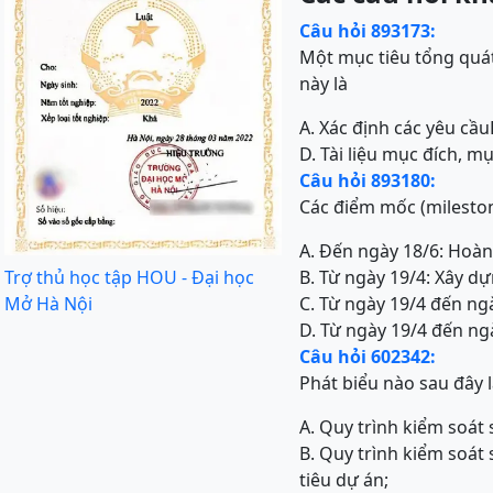
Câu hỏi 893173:
Một mục tiêu tổng quát
này là
A. Xác định các yêu cầu
D. Tài liệu mục đích, m
Câu hỏi 893180:
Các điểm mốc (milesto
A. Đến ngày 18/6: Hoàn
Trợ thủ học tập HOU - Đại học
B. Từ ngày 19/4: Xây dự
Mở Hà Nội
C. Từ ngày 19/4 đến ng
D. Từ ngày 19/4 đến ngà
Câu hỏi 602342:
Phát biểu nào sau đây 
A. Quy trình kiểm soát 
B. Quy trình kiểm soát
tiêu dự án;