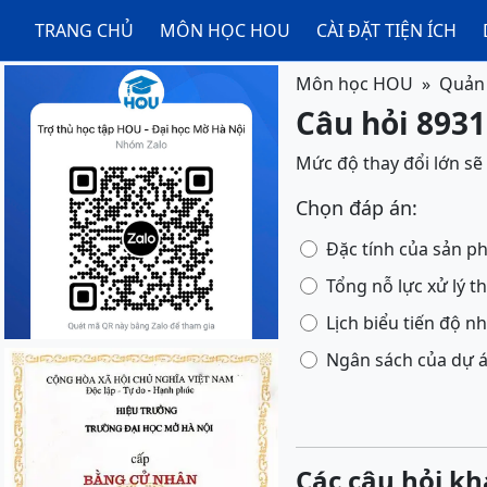
TRANG CHỦ
MÔN HỌC HOU
CÀI ĐẶT TIỆN ÍCH
Môn học HOU
Quản 
Câu hỏi 8931
Mức độ thay đổi lớn s
Chọn đáp án:
Đặc tính của sản p
Tổng nỗ lực xử lý 
Lịch biểu tiến độ 
Ngân sách của dự 
Các câu hỏi kh