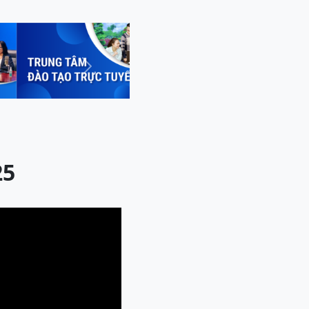
Next
25