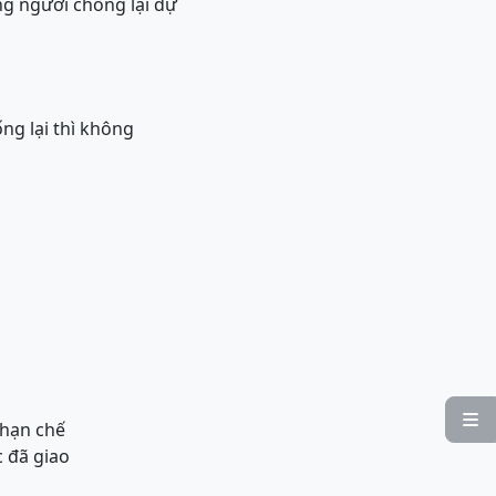
ng người chống lại dự
ọ
ng lại thì không

 hạn chế
c đã giao