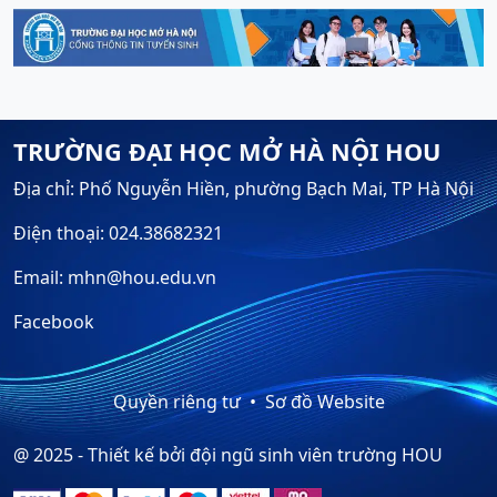
TRƯỜNG ĐẠI HỌC MỞ HÀ NỘI HOU
Địa chỉ: Phố Nguyễn Hiền, phường Bạch Mai, TP Hà Nội
Điện thoại: 024.38682321
Email: mhn@hou.edu.vn
Facebook
Quyền riêng tư
Sơ đồ Website
@ 2025 - Thiết kế bởi đội ngũ sinh viên trường HOU