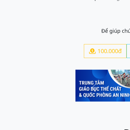
Để giúp chú
100.000đ

Previous