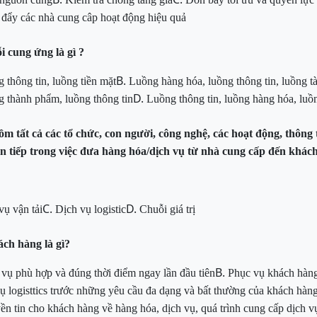
c đẩy các nhà cung câp hoạt động hiệu quả
 cung ứng là gì ?
B.
 thông tin, luồng tiền mặt
Luồng hàng hóa, luồng thông tin, luồng tà
D.
g thành phẩm, luồng thông tin
Luồng thông tin, luồng hàng hóa, luồ
m tất cả các tổ chức, con người, công nghệ, các hoạt động, thông 
án tiếp trong việc đưa hàng hóa/dịch vụ từ nhà cung cấp đến khác
C.
D.
vụ vận tải
Dịch vụ logistic
Chuỗi giá trị
ách hàng là gì?
B.
 vụ phù hợp và đúng thời
điểm ngay lần đầu tiên
Phục vụ khách hàng
vụ logisttics trước những yêu cầu đa dạng và bất
thường của khách hàn
uyền tin cho khách hàng về hàng hóa,
dịch vụ, quá trình cung cấp dịch v