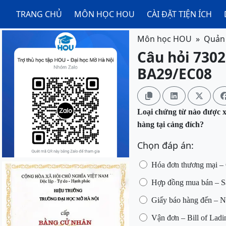
TRANG CHỦ
MÔN HỌC HOU
CÀI ĐẶT TIỆN ÍCH
Môn học HOU
Quản 
Câu hỏi 7302
BA29/EC08



Loại chứng từ nào được 
hàng tại cảng đích?
Chọn đáp án:
Hóa đơn thương mại –
Hợp đồng mua bán – Sa
Giấy báo hàng đến – No
Vận đơn – Bill of Ladi