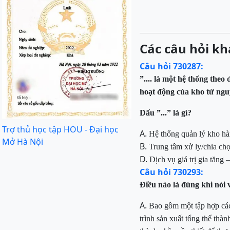
Các câu hỏi kh
Câu hỏi 730287:
”.... là một hệ thống the
hoạt động của kho từ ngu
Dấu ”...” là gì?
Trợ thủ học tập HOU - Đại học
A.
Hệ thống quản lý kho 
Mở Hà Nội
B.
Trung tâm xử ly/chia chọ
D.
Dịch vụ giá trị gia tăng
Câu hỏi 730293:
Điều nào là đúng khi nó
A.
B
ao gồm một tập hợp các
trình sản xuất tổng thể thà