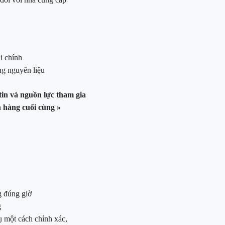
i chính
ng nguyên liệu
tin và nguồn lực tham gia
h hàng cuối cùng »
 đúng giờ
g
ụ một cách chính xác,