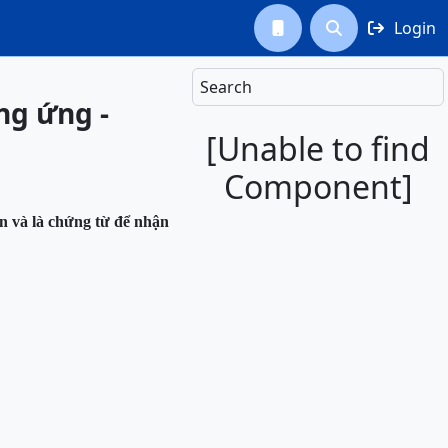
Login



Search
ung ứng -
[Unable to find
Component]
 và là chứng từ để nhận