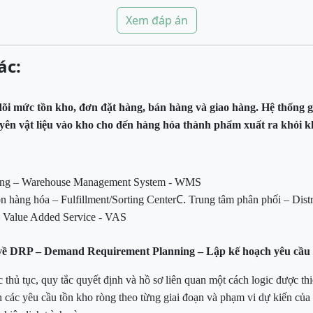
Xem đáp án
ác:
o dõi mức tồn kho, đơn đặt hàng, bán hàng và giao hàng. Hệ thống 
yên vật liệu vào kho cho đến hàng hóa thành phẩm xuất ra khỏi 
hàng – Warehouse Management System - WMS
C.
n hàng hóa – Fulfillment/Sorting Center
Trung tâm phân phối – Dist
 – Value Added Service - VAS
i về DRP – Demand Requirement Planning – Lập kế hoạch yêu cầu
 thủ tục, quy tắc quyết định và hồ sơ liên quan một cách logic được thi
nh các yêu cầu tồn kho ròng
theo từng giai đoạn và phạm vi dự kiến của