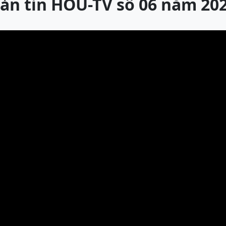
ản tin HOU-TV số 06 năm 20