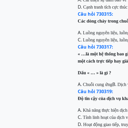
D.
Cạnh tranh tích cực thú
Câu hỏi 730315:
Các dòng chảy trong chuỗi
A.
Luồng nguyên liệu, luồng
C.
Luồng nguyên liệu, luồn
Câu hỏi 730317:
« …là một hệ thống bao gồ
một cách trực tiếp hay gi
Dấu « … » là gì ?
A.
B.
Chuỗi cung ứng
Dịch 
Câu hỏi 730319:
Độ tin cậy của dịch vụ kh
A.
Khả năng thực hiện dịch
C.
Tính linh hoạt của dịch 
D.
Hoạt động giao tiếp, tr