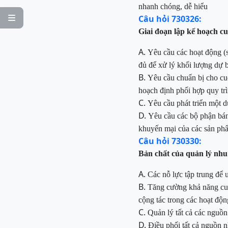
nhanh chóng, dễ hiểu
Câu hỏi 730326:

Giai đoạn lập kế hoạch 
A.
Yêu cầu các hoạt động (
đủ để xử lý khối lượng dự 
B.
Yêu cầu chuẩn bị cho cu
hoạch định phối hợp quy tr
C.
Yêu cầu phát triển một 
D.
Yêu cầu các bộ phận bá
khuyến mại của các sản phẩ
Câu hỏi 730330:
Bản chất của quản lý nhu
A.
Các nỗ lực tập trung để 
B.
Tăng cường khả năng cun
cộng tác trong các hoạt độ
C.
Quản lý tất cả các nguồ
D.
Điều phối tất cả
nguồn n