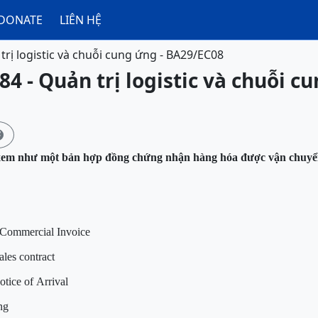
DONATE
LIÊN HỆ
trị logistic và chuỗi cung ứng - BA29/EC08
84 - Quản trị logistic và chuỗi c

xem như một bản hợp đồng chứng nhận hàng hóa được vận chuyển
 Commercial Invoice
les contract
tice of Arrival
ng