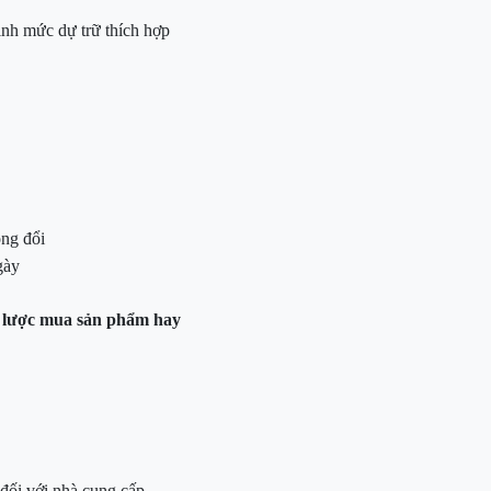
ịnh mức dự trữ thích hợp
ông đổi
gày
ến lược mua sản phẩm hay
đối với nhà cung cấp