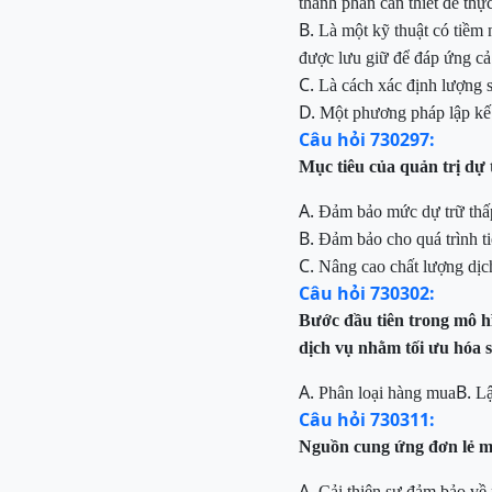
thành phần cần thiết để thực
B.
Là một kỹ thuật có tiềm 
được lưu giữ để đáp ứng cả 
C.
Là cách xác định lượng
D.
Một phương pháp lập kế
Câu hỏi 730297:
Mục tiêu của quản trị dự
A.
Đảm bảo mức dự trữ thấ
B.
Đảm bảo cho quá trình t
C.
Nâng cao chất lượng dị
Câu hỏi 730302:
Bước đầu tiên trong mô h
dịch vụ nhằm tối ưu hóa sự
A.
B.
Phân loại hàng mua
Lậ
Câu hỏi 730311:
Nguồn cung ứng đơn lẻ man
A.
Cải thiện sự đảm bảo về