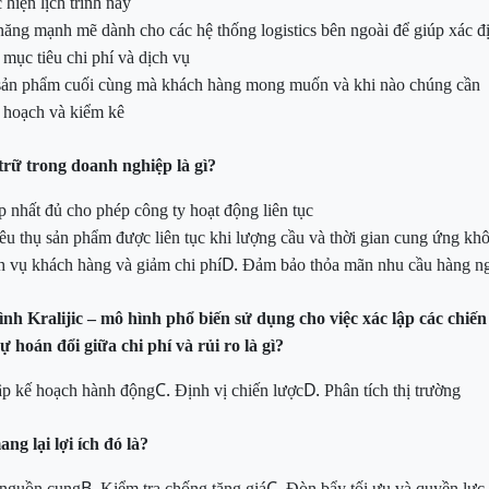
 hiện lịch trình này
năng mạnh mẽ dành cho các hệ thống logistics bên ngoài để giúp xác đ
mục tiêu chi phí và dịch vụ
 sản phẩm cuối cùng mà khách hàng mong muốn và khi nào chúng cần
 hoạch và kiểm kê
 trữ trong
doanh nghiệp là gì?
p nhất đủ cho phép công ty
hoạt động liên tục
iêu thụ sản phẩm
được liên tục khi lượng cầu và thời gian cung ứng kh
D.
ch vụ khách hàng
và giảm chi phí
Đảm bảo thỏa mãn nhu cầu hàng n
ình Kralijic – mô hình phổ biến sử dụng cho việc xác lập các chi
 hoán đổi giữa chi phí và rủi ro là gì?
C.
D.
p kế hoạch hành động
Định vị chiến lược
Phân tích thị trường
g lại lợi ích đó là?
B.
C.
 nguồn cung
Kiểm tra chống tăng giá
Đòn bẩy tối ưu và quyền lực 