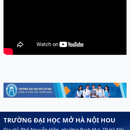
TRƯỜNG ĐẠI HỌC MỞ HÀ NỘI HOU
Địa chỉ: Phố Nguyễn Hiền, phường Bạch Mai, TP Hà Nội