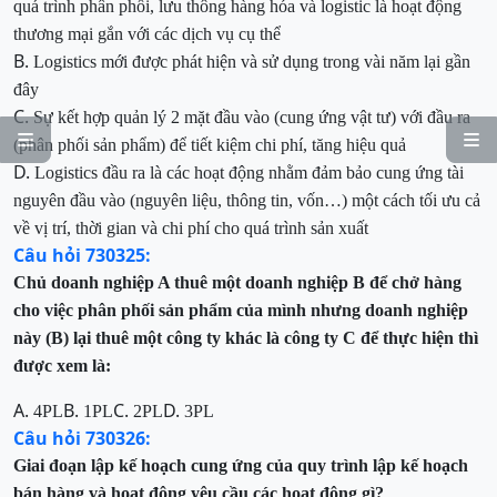
quá trình phân phối, lưu thông hàng hóa và logistic là hoạt động
thương mại gắn với các
dịch vụ cụ thể
B.
Logistics mới được phát hiện và sử dụng trong vài năm lại gần
đây
C.
Sự kết hợp quản lý 2 mặt đầu vào (cung ứng vật tư) với đầu ra


(phân phối sản phẩm) để tiết kiệm chi phí, tăng hiệu quả
D.
Logistics đầu ra là các hoạt động nhằm đảm bảo cung ứng tài
nguyên đầu vào (nguyên liệu, thông tin, vốn…) một cách tối ưu cả
về vị trí, thời gian và chi phí
cho quá trình sản xuất
Câu hỏi 730325:
Chủ doanh nghiệp A thuê một doanh nghiệp B để chở hàng
cho việc
phân phối sản phẩm của mình nhưng doanh nghiệp
này (B) lại thuê một công ty khác là công ty C để thực hiện thì
được xem là:
A.
B.
C.
D.
4PL
1PL
2PL
3PL
Câu hỏi 730326:
Giai đoạn lập kế hoạch cung ứng
của quy trình lập kế hoạch
bán hàng và hoạt động
yêu
cầu
các hoạt động gì?