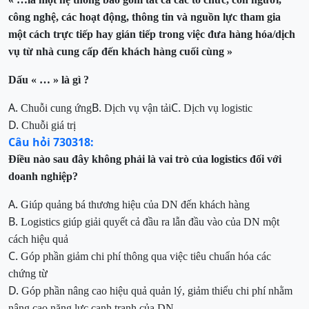
công nghệ, các hoạt động, thông tin và nguồn lực tham gia
một cách trực tiếp hay gián tiếp trong việc đưa hàng hóa/dịch
vụ từ nhà cung cấp đến khách hàng cuối cùng »
Dấu « … » là gì ?
A.
B.
C.
Chuỗi cung ứng
Dịch vụ vận tải
Dịch vụ logistic
D.
Chuỗi giá trị
Câu hỏi 730318:
Điều nào sau đây không phải là vai trò của logistics đối với
doanh nghiệp
?
A.
Giúp quảng bá thương hiệu của DN đến khách hàng
B.
Logistics giúp giải quyết cả đầu ra lẫn đầu vào của DN một
cách hiệu quả
C.
Góp phần giảm chi phí thông qua việc tiêu chuẩn hóa các
chứng từ
D.
Góp phần nâng cao hiệu quả quản lý, giảm thiểu chi phí nhằm
nâng cao năng lực cạnh tranh của DN