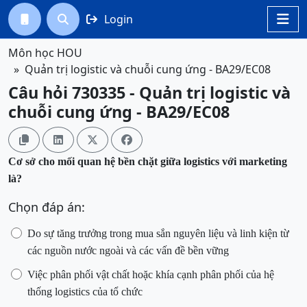
Login




Môn học HOU
Quản trị logistic và chuỗi cung ứng - BA29/EC08
Câu hỏi 730335 - Quản trị logistic và
chuỗi cung ứng - BA29/EC08




Cơ sở cho mối quan hệ bền chặt giữa logistics với marketing
là?
Chọn đáp án:
Do sự tăng trưởng trong mua sắn nguyên liệu và linh kiện từ
các nguồn nước ngoài và các vấn đề bền vững
Việc phân phối vật chất hoặc khía cạnh phân phối của hệ
thống logistics của tổ chức