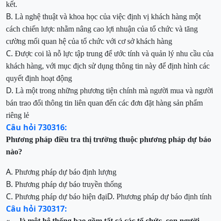
kết
.
B.
Là nghệ thuật và khoa học của việc định vị khách hàng
một
cách chiến lược nhằm nâng cao lợi nhuận của tổ chức và tăng
cường mối quan hệ của tổ chức
với cơ sở khách hàng
C.
Đ
ược coi là nỗ lực tập trung để ước tính và quản lý nhu cầu của
khách hàng, với mục địch sử dụng thông tin này để định hình các
quyết
định hoạt động
D.
Là một trong những phương tiện chính mà người mua và người
bán trao đổi thông tin liên quan đến các đơn đặt hàng sản phẩm
riêng lẻ
Câu hỏi 730316:
Phương pháp
điều tra thị trường
thuộc phương pháp dự báo
nào?
A.
Phương pháp dự báo định lượng
B.
Phương pháp dự báo truyền thống
C.
D.
Phương pháp dự báo hiện đại
Phương pháp dự báo định tính
Câu hỏi 730317:
« …là một hệ thống bao gồm tất cả các tổ chức, con người,