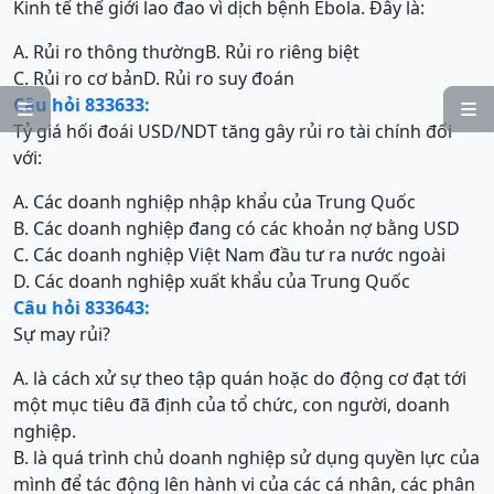
Kinh tế thế giới lao đao vì dịch bệnh Ebola. Đây là:
A. Rủi ro thông thường
B. Rủi ro riêng biệt
C. Rủi ro cơ bản
D. Rủi ro suy đoán
Câu hỏi 833633:


Tỷ giá hối đoái USD/NDT tăng gây rủi ro tài chính đối
với:
A. Các doanh nghiệp nhập khẩu của Trung Quốc
B. Các doanh nghiệp đang có các khoản nợ bằng USD
C. Các doanh nghiệp Việt Nam đầu tư ra nước ngoài
D. Các doanh nghiệp xuất khẩu của Trung Quốc
Câu hỏi 833643:
Sự may rủi?
A. là cách xử sự theo tập quán hoặc do động cơ đạt tới
một mục tiêu đã định của tổ chức, con người, doanh
nghiệp.
B. là quá trình chủ doanh nghiệp sử dụng quyền lực của
mình để tác động lên hành vi của các cá nhân, các phân