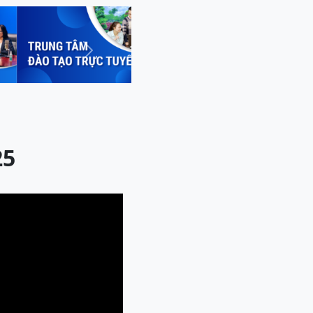
Next
25