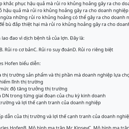
háp khắc phục hậu quả mà rủi ro khủng hoảng gây ra cho d
hỏ hậu quả mà rủi ro khủng hoảng gây ra cho doanh nghiệp
g ngừa những rủi ro khủng hoảng có thể gây ra cho doanh 
để bù đắp thiệt hại mà rủi ro khủng hoảng gây ra cho doan
 lao đao vì dịch bệnh tả của lợn. Đây là:
B. Rủi ro cơ bản
C. Rủi ro suy đoán
D. Rủi ro riêng biệt
s Hofen biểu diễn:
ủa thị trường sản phẩm và thị phần mà doanh nghiệp lựa chọ
iếm lĩnh thị trường
à mức độ tăng trưởng thị trường
ủa DN trong từng giai đoạn của chu kỳ kinh doanh
 trường và lợi thế cạnh tranh của doanh nghiệp
p dẫn của thị trường và lợi thế cạnh tranh của doanh nghiệ
arles Hofen
B. Mô hình ma trận Mc Kinsey
C. Mô hình ma trậ