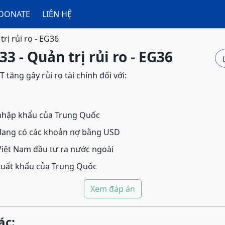
DONATE
LIÊN HỆ
rị rủi ro - EG36
3 - Quản trị rủi ro - EG36
 tăng gây rủi ro tài chính đối với:
nhập khẩu của Trung Quốc
đang có các khoản nợ bằng USD
iệt Nam đầu tư ra nước ngoài
xuất khẩu của Trung Quốc
Xem đáp án
ác: