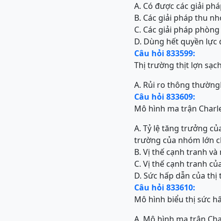
A. Có được các giải p
B. Các giải pháp thu n
C. Các giải pháp phòn
D. Dùng hết quyền lực 
Câu hỏi 833599:
Thị trường thịt lợn sạch
A. Rủi ro thông thường
Câu hỏi 833609:
Mô hình ma trận Charle
A. Tỷ lệ tăng trưởng c
trường của nhóm lớn ch
B. Vị thế cạnh tranh v
C. Vị thế cạnh tranh c
D. Sức hấp dẫn của thị
Câu hỏi 833610:
Mô hình biểu thị sức hấ
A. Mô hình ma trận Ch