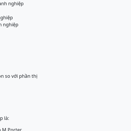
oanh nghiệp
nghiệp
h nghiệp
n so với phần thị
p là:
n M.Porter