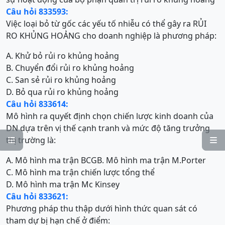
Câu hỏi 833593:
Việc loại bỏ từ gốc các yếu tố nhiễu có thể gây ra RỦI
RO KHỦNG HOẢNG cho doanh nghiệp là phương pháp:
A. Khử bỏ rủi ro khủng hoảng
B. Chuyển đổi rủi ro khủng hoảng
C. San sẻ rủi ro khủng hoảng
D. Bỏ qua rủi ro khủng hoảng
Câu hỏi 833614:
Mô hình ra quyết định chọn chiến lược kinh doanh của
DN dựa trên vị thế cạnh tranh và mức độ tăng trưởng
thị trường là:


A. Mô hình ma trận BCG
B. Mô hình ma trận M.Porter
C. Mô hình ma trận chiến lược tổng thể
D. Mô hình ma trận Mc Kinsey
Câu hỏi 833621:
Phương pháp thu thập dưới hình thức quan sát có
tham dự bị hạn chế ở điểm: