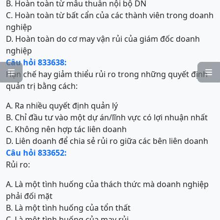
B. Hoàn toàn từ mâu thuẫn nội bộ DN
C. Hoàn toàn từ bất cẩn của các thành viên trong doanh
nghiệp
D. Hoàn toàn do cơ may vận rủi của giám đốc doanh
nghiệp
Câu hỏi 833638:


Hạn chế hay giảm thiểu rủi ro trong những quyết định
quản trị bằng cách:
A. Ra nhiều quyết định quản lý
B. Chỉ đầu tư vào một dự án/lĩnh vực có lợi nhuận nhất
C. Không nên hợp tác liên doanh
D. Liên doanh để chia sẻ rủi ro giữa các bên liên doanh
Câu hỏi 833652:
Rủi ro:
A. Là một tình huống của thách thức mà doanh nghiệp
phải đối mặt
B. Là một tình huống của tổn thất
C. Là một tình huống của may rủi