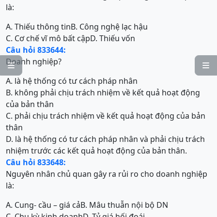
là:
A. Thiếu thông tin
B. Công nghệ lạc hậu
C. Cơ chế vĩ mô bất cập
D. Thiếu vốn
Câu hỏi 833644:
Doanh nghiệp?


A. là hệ thống có tư cách pháp nhân
B. không phải chịu trách nhiệm về kết quả hoạt động
của bản thân
C. phải chịu trách nhiệm về kết quả hoạt động của bản
thân
D. là hệ thống có tư cách pháp nhân và phải chịu trách
nhiệm trước các kết quả hoạt động của bản thân.
Câu hỏi 833648:
Nguyên nhân chủ quan gây ra rủi ro cho doanh nghiệp
là:
A. Cung- cầu – giá cả
B. Mâu thuẫn nội bộ DN
C. Chu kỳ kinh doanh
D. Tỷ giá hối đoái