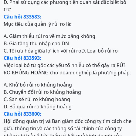
D. Phải sử dụng các phương tiện quan sát đặc biệt bô
trợ
Câu hỏi 833583:
Mục tiêu của quản lý rủi ro là:
A. Giảm thiểu rủi ro về mức bằng không
B. Gia tăng thu nhập cho DN
C. Tối ưu hóa giữa lợi ích với rủi ro
D. Loại bỏ rủi ro
Câu hỏi 833593:
Việc loại bỏ từ gốc các yếu tố nhiễu có thể gây ra RỦI
RO KHỦNG HOẢNG cho doanh nghiệp là phương pháp:
A. Khử bỏ rủi ro khủng hoảng
B. Chuyển đổi rủi ro khủng hoảng
C. San sẻ rủi ro khủng hoảng
D. Bỏ qua rủi ro khủng hoảng
Câu hỏi 833600:
Hội đồng quản trị và Ban giám đốc công ty tìm cách che
giấu thông tin và các thông số tài chính của công ty
nhằm chi trả cổ tức thấp và kết quả kinh doanh của