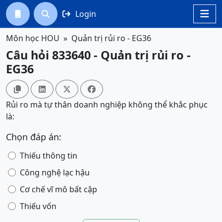
Login




Môn học HOU
Quản trị rủi ro - EG36
Câu hỏi 833640 - Quản trị rủi ro -
EG36




Rủi ro mà tự thân doanh nghiệp không thể khắc phục
là:
Chọn đáp án:
Thiếu thông tin
Công nghệ lạc hậu
Cơ chế vĩ mô bất cập
Thiếu vốn