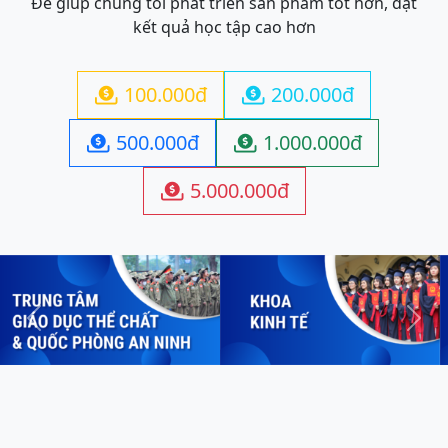
Để giúp chúng tôi phát triển sản phẩm tốt hơn, đạt
kết quả học tập cao hơn
100.000đ
200.000đ


500.000đ
1.000.000đ


5.000.000đ

Previous
Next