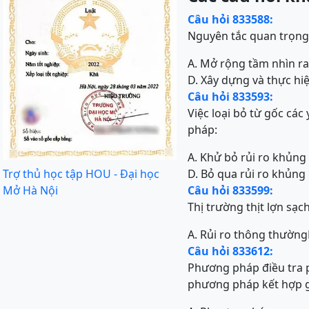
Câu hỏi 833588:
Nguyên tắc quan trọng
A. Mở rộng tầm nhìn r
D. Xây dựng và thực hi
Câu hỏi 833593:
Việc loại bỏ từ gốc c
pháp:
A. Khử bỏ rủi ro khủn
Trợ thủ học tập HOU - Đại học
D. Bỏ qua rủi ro khủng
Mở Hà Nội
Câu hỏi 833599:
Thị trường thịt lợn sạch
A. Rủi ro thông thường
Câu hỏi 833612:
Phương pháp điều tra p
phương pháp kết hợp g