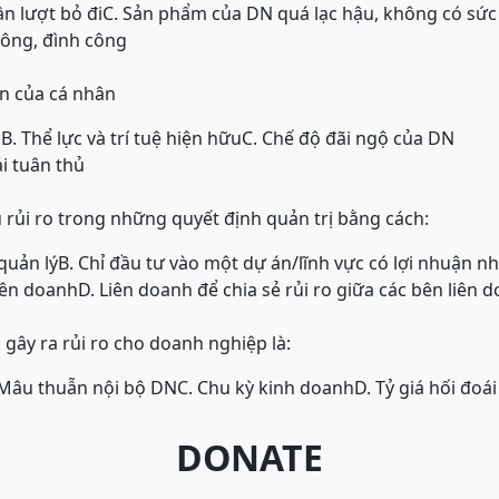
ần lượt bỏ đi
C. Sản phẩm của DN quá lạc hậu, không có sức
công, đình công
n của cá nhân
n
B. Thể lực và trí tuệ hiện hữu
C. Chế độ đãi ngộ của DN
i tuân thủ
 rủi ro trong những quyết định quản trị bằng cách:
quản lý
B. Chỉ đầu tư vào một dự án/lĩnh vực có lợi nhuận nh
iên doanh
D. Liên doanh để chia sẻ rủi ro giữa các bên liên 
ây ra rủi ro cho doanh nghiệp là:
 Mâu thuẫn nội bộ DN
C. Chu kỳ kinh doanh
D. Tỷ giá hối đoái
DONATE