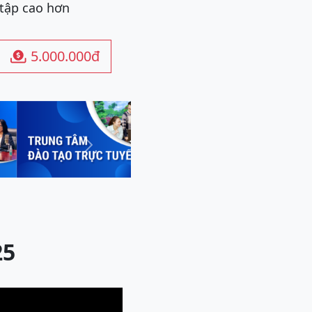
 tập cao hơn
5.000.000đ

Next
25