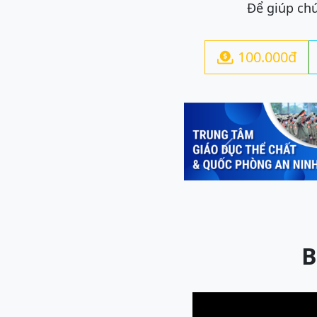
Để giúp chú
100.000đ

Previous
B