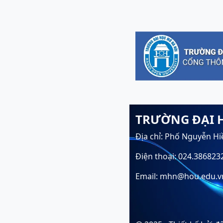
TRƯỜNG ĐẠI 
Địa chỉ: Phố Nguyễn Hi
Điện thoại: 024.386823
Email: mhn@hou.edu.v