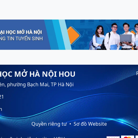
HỌC MỞ HÀ NỘI HOU
ền, phường Bạch Mai, TP Hà Nội
21
n
Quyền riêng tư
Sơ đồ Website