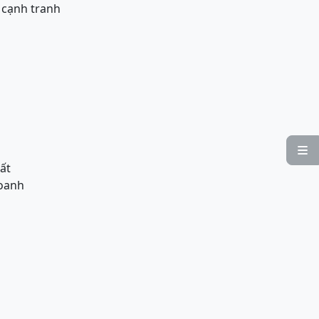
 cạnh tranh

ất
doanh