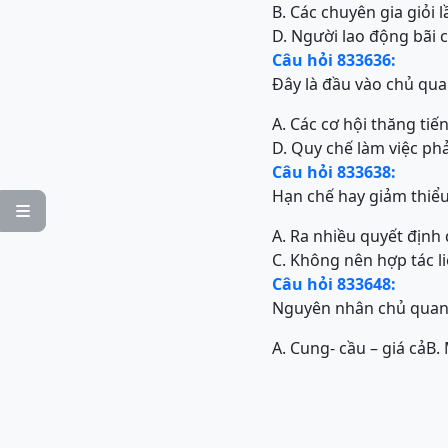
B. Các chuyên gia giỏi l
D. Người lao động bãi 
Câu hỏi 833636:
Đây là đầu vào chủ qua
A. Các cơ hội thăng tiế
D. Quy chế làm việc phả
Câu hỏi 833638:
Hạn chế hay giảm thiểu

A. Ra nhiều quyết định 
C. Không nên hợp tác l
Câu hỏi 833648:
Nguyên nhân chủ quan g
A. Cung- cầu – giá cả
B.