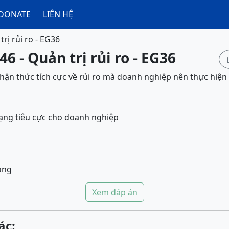
DONATE
LIÊN HỆ
rị rủi ro - EG36
6 - Quản trị rủi ro - EG36
hận thức tích cực về rủi ro mà doanh nghiệp nên thực hiện
trạng tiêu cực cho doanh nghiệp
ọng
Xem đáp án
ác: