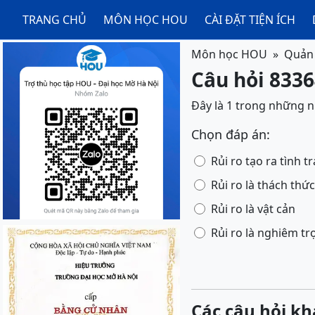
TRANG CHỦ
MÔN HỌC HOU
CÀI ĐẶT TIỆN ÍCH
Môn học HOU
Quản t
Câu hỏi 83364
Đây là 1 trong những n
Chọn đáp án:
Rủi ro tạo ra tình 
Rủi ro là thách thức
Rủi ro là vật cản
Rủi ro là nghiêm tr
Các câu hỏi kh