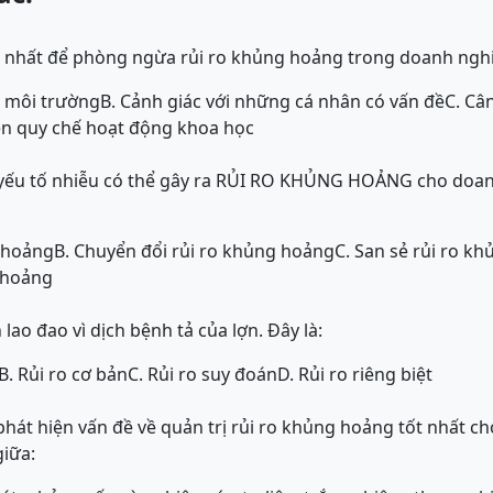
 nhất để phòng ngừa rủi ro khủng hoảng trong doanh nghi
a môi trường
B. Cảnh giác với những cá nhân có vấn đề
C. Cân
ện quy chế hoạt động khoa học
ác yếu tố nhiễu có thể gây ra RỦI RO KHỦNG HOẢNG cho doa
g hoảng
B. Chuyển đổi rủi ro khủng hoảng
C. San sẻ rủi ro k
 hoảng
 lao đao vì dịch bệnh tả của lợn. Đây là:
B. Rủi ro cơ bản
C. Rủi ro suy đoán
D. Rủi ro riêng biệt
hát hiện vấn đề về quản trị rủi ro khủng hoảng tốt nhất c
iữa: