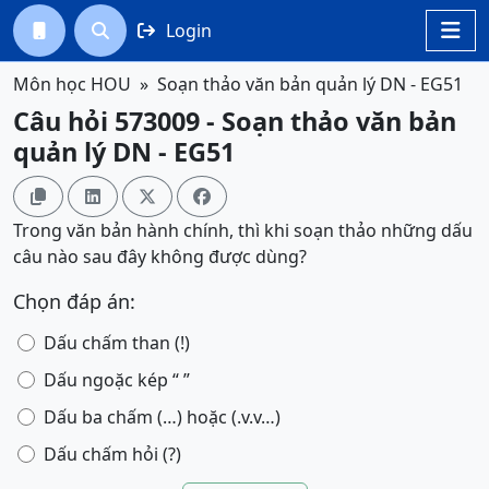
Login




Môn học HOU
Soạn thảo văn bản quản lý DN - EG51
Câu hỏi 573009 - Soạn thảo văn bản
quản lý DN - EG51




Trong văn bản hành chính, thì khi soạn thảo những dấu
câu nào sau đây không được dùng?
Chọn đáp án:
Dấu chấm than (!)
Dấu ngoặc kép “ ”
Dấu ba chấm (…) hoặc (.v.v…)
Dấu chấm hỏi (?)