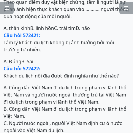
Theo quan điểm duy vật biện chứng, tâm lí người là sự


phản ánh hiện thực khách quan vào ……….. người thông
qua hoạt động của mỗi người.
A. thần kinh
B. linh hồn
C. trái tim
D. não
Câu hỏi 572421:
Tâm lý khách du lịch không bị ảnh hưởng bởi môi
trường tự nhiên.
A. Đúng
B. Sai
Câu hỏi 572422:
Khách du lịch nội địa được định nghĩa như thế nào?
A. Công dân Việt Nam đi du lịch trong phạm vi lãnh thổ
Việt Nam và người nước ngoài thường trú tại Việt Nam
đi du lịch trong phạm vi lãnh thổ Việt Nam.
B. Công dân Việt Nam đi du lịch trong phạm vi lãnh thổ
Việt Nam.
C. Người nước ngoài, người Việt Nam định cư ở nước
ngoài vào Việt Nam du lịch.