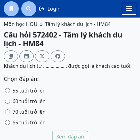
Login




Môn học HOU
Tâm lý khách du lịch - HM84
Câu hỏi 572402 - Tâm lý khách du
lịch - HM84




Khách du lịch từ ................... được gọi là khách cao tuổi.
Chọn đáp án:
55 tuổi trở lên
60 tuổi trở lên
70 tuổi trở lên
65 tuổi trở lên
Xem đáp án