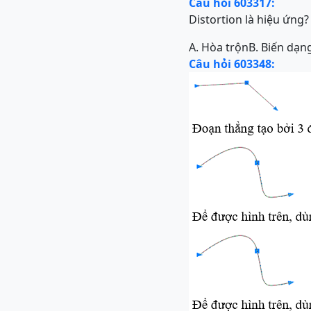
Câu hỏi 603317:
Distortion là hiệu ứng?
A. Hòa trộn
B. Biến dạn
Câu hỏi 603348: