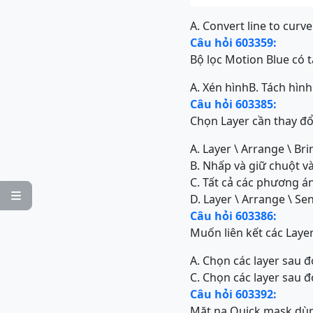
A. Convert line to curve
Câu hỏi 603359:
Bộ lọc Motion Blue có 
A. Xén hình
B. Tách hình
Câu hỏi 603385:
Chọn Layer cần thay đổi 
A. Layer \ Arrange \ Bri
B. Nhấp và giữ chuột và
C. Tất cả các phương á

D. Layer \ Arrange \ Se
Câu hỏi 603386:
Muốn liên kết các Laye
A. Chọn các layer sau đ
C. Chọn các layer sau đ
Câu hỏi 603392:
Mặt nạ Quick mask dù