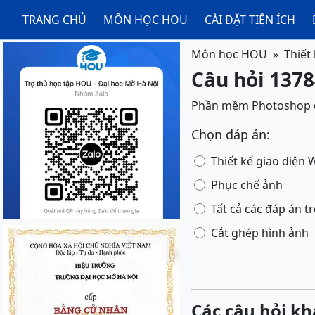
TRANG CHỦ
MÔN HỌC HOU
CÀI ĐẶT TIỆN ÍCH
Môn học HOU
Thiết
Câu hỏi 13784
Phần mềm Photoshop c
Chọn đáp án:
Thiết kế giao diện
Phục chế ảnh
Tất cả các đáp án t
Cắt ghép hình ảnh
Các câu hỏi kh