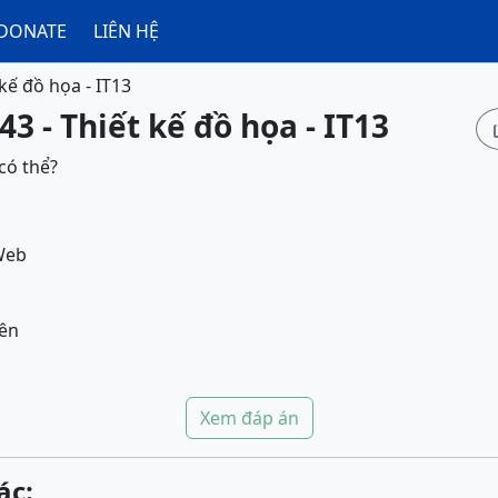
DONATE
LIÊN HỆ
 kế đồ họa - IT13
3 - Thiết kế đồ họa - IT13
ó thể?
 Web
rên
Xem đáp án
ác: