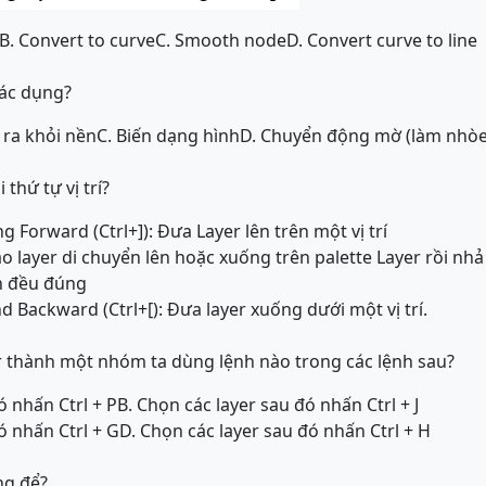
B. Convert to curve
C. Smooth node
D. Convert curve to line
tác dụng?
 ra khỏi nền
C. Biến dạng hình
D. Chuyển động mờ (làm nhòe
thứ tự vị trí?
ng Forward (Ctrl+]): Đưa Layer lên trên một vị trí
o layer di chuyển lên hoặc xuống trên palette Layer rồi nh
n đều đúng
nd Backward (Ctrl+[): Đưa layer xuống dưới một vị trí.
r thành một nhóm ta dùng lệnh nào trong các lệnh sau?
ó nhấn Ctrl + P
B. Chọn các layer sau đó nhấn Ctrl + J
ó nhấn Ctrl + G
D. Chọn các layer sau đó nhấn Ctrl + H
ng để?