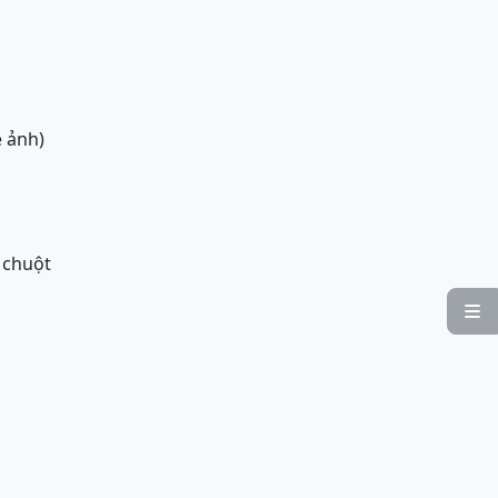
 ảnh)
ả chuột
