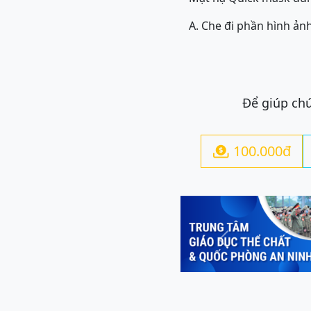
A. Che đi phần hình ản
Để giúp chú
100.000đ

Previous