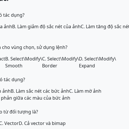
ó tác dụng?
ủa ảnh
B. Làm giảm độ sắc nét của ảnh
C. Làm tăng độ sắc né
 cho vùng chọn, sử dụng lệnh?
act
B. Select\Modify\
C. Select\Modify\
D. Select\Modify\
Smooth
Border
Expand
có tác dụng?
n ảnh
B. Làm sắc nét các bức ảnh
C. Làm mờ ảnh
g phản giữa các màu của bức ảnh
o từ đối tượng là?
C. Vector
D. Cả vector và bimap