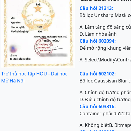
Câu hỏi 21313:
Bộ lọc Unsharp Mask c
A. Làm tăng độ sáng c
D. Làm nhòe ảnh
Câu hỏi 602094:
Để mở rộng khung viền
A. Select\Modify\Contr
Trợ thủ học tập HOU - Đại học
Câu hỏi 602102:
Mở Hà Nội
Bộ lọc Gaussisan Blur 
A. Chỉnh độ tương phả
D. Điều chỉnh độ tươn
Câu hỏi 603316:
Container phải được tạ
A. Không biết
B. Bitmap