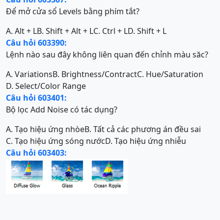
Để mở cửa sổ Levels bằng phím tắt?
A. Alt + L
B. Shift + Alt + L
C. Ctrl + L
D. Shift + L
Câu hỏi 603390:
Lệnh nào sau đây không liên quan đến chỉnh màu săc?
A. Variations
B. Brightness/Contract
C. Hue/Saturation
D. Select/Color Range
Câu hỏi 603401:
Bộ lọc Add Noise có tác dụng?
A. Tạo hiệu ứng nhòe
B. Tất cả các phương án đều sai
C. Tạo hiệu ứng sóng nước
D. Tạo hiệu ứng nhiễu
Câu hỏi 603403: