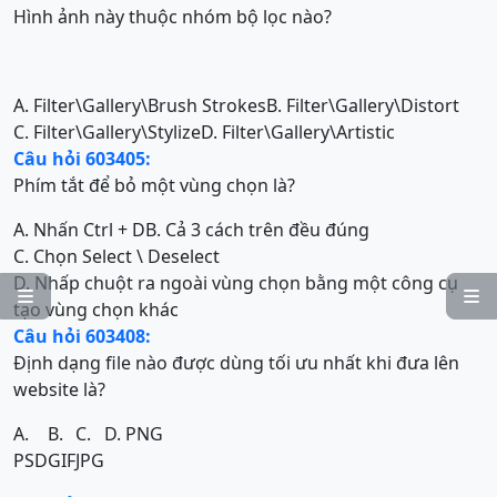
Hình ảnh này thuộc nhóm bộ lọc nào?
A. Filter\Gallery\Brush Strokes
B. Filter\Gallery\Distort
C. Filter\Gallery\Stylize
D. Filter\Gallery\Artistic
Câu hỏi 603405:
Phím tắt để bỏ một vùng chọn là?
A. Nhấn Ctrl + D
B. Cả 3 cách trên đều đúng
C. Chọn Select \ Deselect
D. Nhấp chuột ra ngoài vùng chọn bằng một công cụ


tạo vùng chọn khác
Câu hỏi 603408:
Định dạng file nào được dùng tối ưu nhất khi đưa lên
website là?
A.
B.
C.
D. PNG
PSD
GIF
JPG