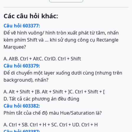
Các câu hỏi khác:
Câu hỏi 603377:
Để vẽ hình vuông/ hình tròn xuất phát từ tâm, nhấn
kèm phím Shift và … khi sử dụng công cụ Rectangle
Marquee?
A. Alt
B. Ctrl + Alt
C. Ctrl
D. Ctrl + Shift
Câu hỏi 603379:
Để di chuyển một layer xuống dưới cùng (nhưng trên
background), nhấn?
A. Alt + Shift + [
B. Alt + Shift + ]
C. Ctrl + Shift + [
D. Tất cả các phương án đều đúng
Câu hỏi 603382:
Phím tắt của chế độ màu Hue/Saturation là?
A. Ctrl + S
B. Ctrl + H + S
C. Ctrl + U
D. Ctrl + H
Câu hỏi 603387: