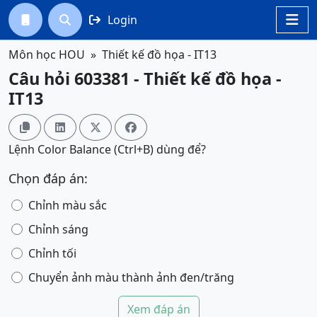
Login




Môn học HOU
Thiết kế đồ họa - IT13
Câu hỏi 603381 - Thiết kế đồ họa -
IT13




Lệnh Color Balance (Ctrl+B) dùng để?
Chọn đáp án:
Chỉnh màu sắc
Chỉnh sáng
Chỉnh tối
Chuyển ảnh màu thành ảnh đen/trăng
Xem đáp án