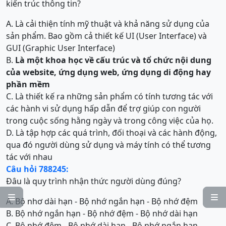
kiến trúc thông tin?
A. Là cải thiện tính mỹ thuật và khả năng sử dụng của
sản phẩm. Bao gồm cả thiết kế UI (User Interface) và
GUI (Graphic User Interface)
B.
L
à một khoa học về cấu trúc và tổ chức nội dung
của website, ứng dụng web, ứng dụng di động hay
phần mềm
C. Là thiết kế ra những sản phẩm có tính tương tác với
các hành vi sử dụng hấp dẫn để trợ giúp con người
trong cuộc sống hằng ngày và trong công việc của họ.
D. Là tập hợp các quá trình, đối thoại và các hành động,
qua đó người dùng sử dụng và máy tính có thể tương
tác với nhau
Câu hỏi 788245:
Đâu là quy trình nhận thức người dùng đúng?


A. Bộ nhơ dài hạn - Bộ nhớ ngắn hạn - Bộ nhớ đệm
B. Bộ nhớ ngắn hạn - Bộ nhớ đệm - Bộ nhớ dài hạn
C. Bộ nhớ đệm - Bộ nhớ dài hạn - Bộ nhớ ngắn hạn