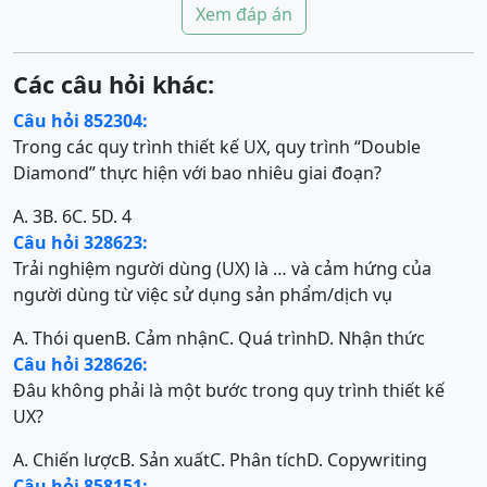
Xem đáp án
Các câu hỏi khác:
Câu hỏi 852304:
Trong các quy trình thiết kế UX, quy trình “Double
Diamond” thực hiện với bao nhiêu giai đoạn?
A. 3
B. 6
C. 5
D. 4
Câu hỏi 328623:
Trải nghiệm người dùng (UX) là … và cảm hứng của
người dùng từ việc sử dụng sản phẩm/dịch vụ
A. Thói quen
B. Cảm nhận
C. Quá trình
D. Nhận thức
Câu hỏi 328626:
Đâu không phải là một bước trong quy trình thiết kế
UX?
A. Chiến lược
B. Sản xuất
C. Phân tích
D. Copywriting
Câu hỏi 858151: