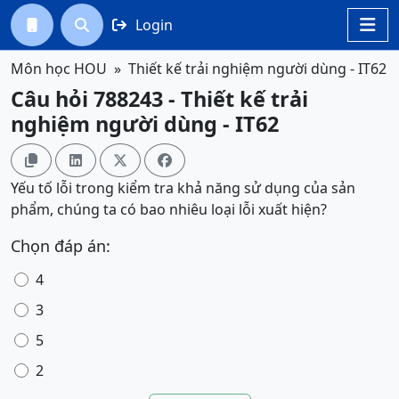
Login




Môn học HOU
Thiết kế trải nghiệm người dùng - IT62
Câu hỏi 788243 - Thiết kế trải
nghiệm người dùng - IT62




Yếu tố lỗi trong kiểm tra khả năng sử dụng của sản
phẩm, chúng ta có bao nhiêu loại lỗi xuất hiện?
Chọn đáp án:
4
3
5
2