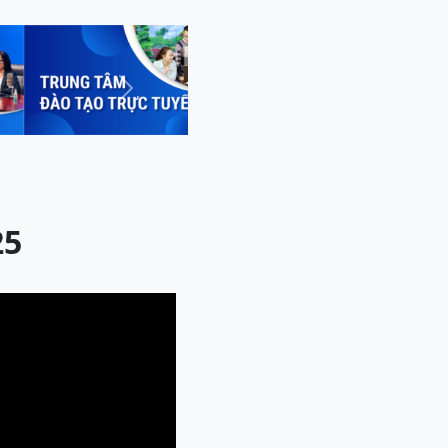
Next
25