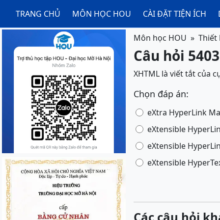
TRANG CHỦ
MÔN HỌC HOU
CÀI ĐẶT TIỆN ÍCH
Môn học HOU
Thiết
Câu hỏi 5403
XHTML là viết tắt của 
Chọn đáp án:
eXtra HyperLink M
eXtensible HyperL
eXtensible HyperL
eXtensible HyperT
Các câu hỏi kh