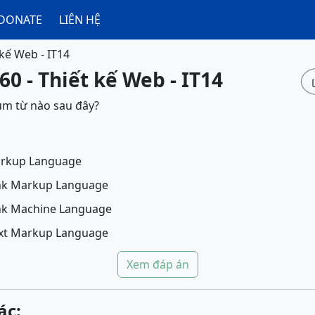
DONATE
LIÊN HỆ
 kế Web - IT14
60 - Thiết kế Web - IT14
cụm từ nào sau đây?
arkup Language
ink Markup Language
ink Machine Language
ext Markup Language
Xem đáp án
ác: