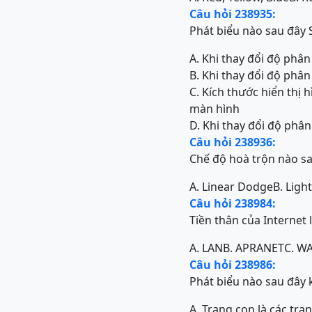
Câu hỏi 238935:
Phát biểu nào sau đây 
A. Khi thay đổi độ phân
B. Khi thay đổi độ phân
C. Kích thước hiển thị 
màn hình
D. Khi thay đổi độ phân
Câu hỏi 238936:
Chế độ hoà trộn nào s
A. Linear Dodge
B. Ligh
Câu hỏi 238984:
Tiền thân của Internet 
A. LAN
B. APRANET
C. W
Câu hỏi 238986:
Phát biểu nào sau đây
A. Trang con là các tra