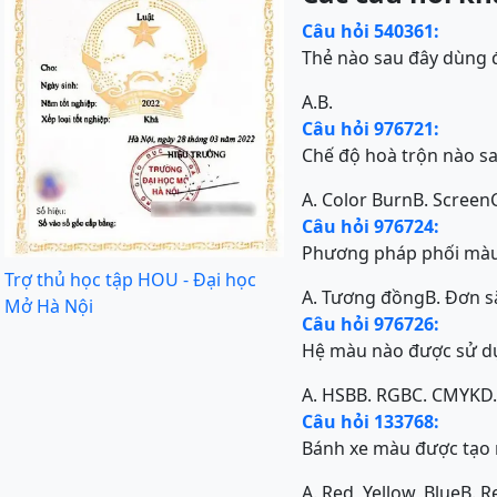
Câu hỏi 540361:
Thẻ nào sau đây dùng đ
A.
B.
Câu hỏi 976721:
Chế độ hoà trộn nào s
A. Color Burn
B. Screen
Câu hỏi 976724:
Phương pháp phối màu 
Trợ thủ học tập HOU - Đại học
A. Tương đồng
B. Đơn s
Mở Hà Nội
Câu hỏi 976726:
Hệ màu nào được sử dụ
A. HSB
B. RGB
C. CMYK
D
Câu hỏi 133768:
Bánh xe màu được tạo
A. Red, Yellow, Blue
B. R