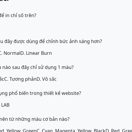
ể in chỉ số trên?
au đây được dùng để chỉnh bức ảnh sáng hơn?
C. Normal
D. Linear Burn
nào sau đây chỉ sử dụng 1 màu?
ắc
C. Tương phản
D. Vô sắc
ng phổ biến trong thiết kế website?
. LAB
 nên từ những màu cơ bản nào?
ed, Yellow, Green
C. Cyan, Magenta, Yellow, Black
D. Red, Gre