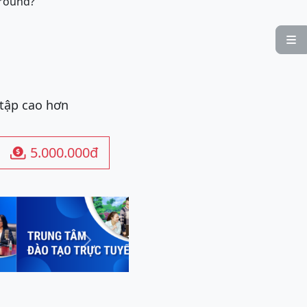
ground?

 tập cao hơn
5.000.000đ

Next