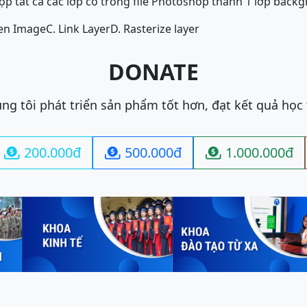
ộp tất cả các lớp có trong file Photoshop thành 1 lớp back
ten Image
C. Link Layer
D. Rasterize layer
DONATE
ng tôi phát triển sản phẩm tốt hơn, đạt kết quả học
200.000đ
500.000đ
1.000.000đ


