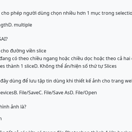
 cho phép người dùng chọn nhiều hơn 1 mục trong selection
ngth
D. multiple
SAI?
 cho đường viền slice
e đang có theo chiều ngang hoặc chiều dọc hoặc theo cả hai
es thành 1 slice
D. Không thể ẩn/hiện số thứ tự Slices
 đây dùng để lưu tập tin dùng khi thiết kế ảnh cho trang we
devices
B. File/Save
C. File/Save As
D. File/Open
hình ảnh là?
m