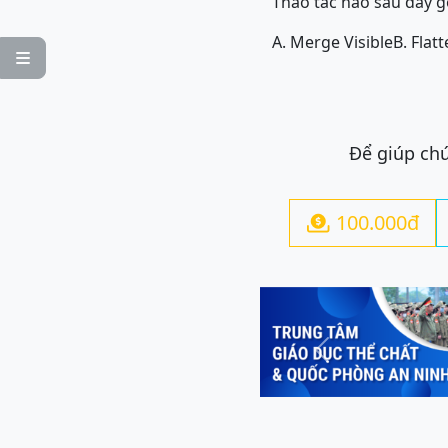
Thao tác nào sau đây g
A. Merge Visible
B. Flat

Để giúp chú
100.000đ

Previous