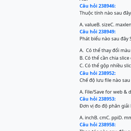
Câu hỏi 238946:
Thuộc tính nào sau đây
A. value
B. size
C. maxle
Câu hỏi 238949:
Phát biểu nào sau đây 
A.
Có thể thay đổi màu
B.
Có thể cần chia slic
C.
Có thể gộp nhiều slic
Câu hỏi 238952:
Chế độ lưu file nào sau
A. File/Save for web & 
Câu hỏi 238953:
Đơn vị đo độ phân giải 
A. inch
B. cm
C. ppi
D. m
Câu hỏi 238958: