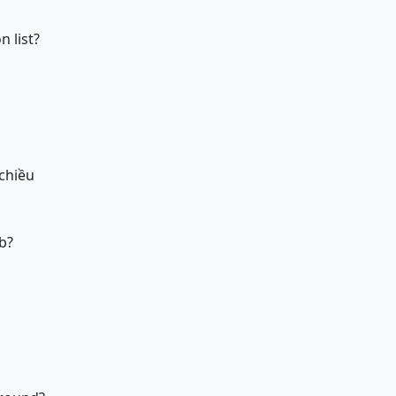
 list?
 chiều
b?