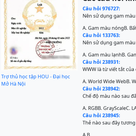
Câu hỏi 976727:
Nên sử dụng gam màu n
A. Gam màu nóng
B. B
Câu hỏi 133763:
Nên sử dụng gam màu nà
A. Gam màu lạnh
B. Ga
Câu hỏi 238931:
WWW là từ viết tắt của
Trợ thủ học tập HOU - Đại học
A. World Wide Web
B. 
Mở Hà Nội
Câu hỏi 238942:
Chế độ màu nào sau đây
A. RGB
B. GrayScale
C. L
Câu hỏi 238945:
Thẻ nào sau đây tương
A.
B.