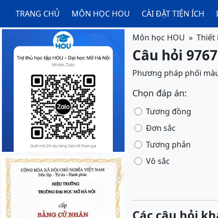
TRANG CHỦ
MÔN HỌC HOU
CÀI ĐẶT TIỆN ÍCH
Môn học HOU
Thiết
Câu hỏi 9767
Phương pháp phối màu 
Chọn đáp án:
Tương đồng
Đơn sắc
Tương phản
Vô sắc
Các câu hỏi kh