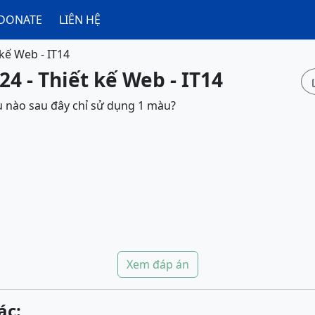
DONATE
LIÊN HỆ
 kế Web - IT14
24 - Thiết kế Web - IT14
nào sau đây chỉ sử dụng 1 màu?
Xem đáp án
ác: