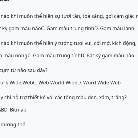
ào khi muốn thể hiện sự tươi tắn, toả sáng, gợi cảm giác
ất kỳ gam màu nào
C. Gam màu trung tính
D. Gam màu lạnh
o khi muốn thể hiện ý tưởng tươi vui, cởi mở, kích động,
m màu nóng
C. Gam màu trung tính
D. Bất kỳ gam màu nào
 cụm từ nào sau đây?
Work Wide Web
C. Web World Wide
D. Word Wide Web
 chỉ hỗ trợ thiết kế với các tông màu đen, xám, trắng?
AB
D. Bitmap
 đương thẻ