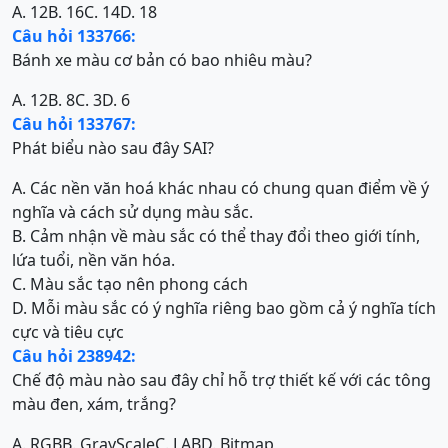
A. 12
B. 16
C. 14
D. 18
Câu hỏi 133766:
Bánh xe màu cơ bản có bao nhiêu màu?
A. 12
B. 8
C. 3
D. 6
Câu hỏi 133767:
Phát biểu nào sau đây SAI?
A. Các nền văn hoá khác nhau có chung quan điểm về ý
nghĩa và cách sử dụng màu sắc.
B. Cảm nhận về màu sắc có thể thay đổi theo giới tính,
lứa tuổi, nền văn hóa.
C. Màu sắc tạo nên phong cách
D. Mỗi màu sắc có ý nghĩa riêng bao gồm cả ý nghĩa tích
cực và tiêu cực
Câu hỏi 238942:
Chế độ màu nào sau đây chỉ hỗ trợ thiết kế với các tông
màu đen, xám, trắng?
A. RGB
B. GrayScale
C. LAB
D. Bitmap