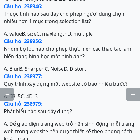
Câu hỏi 238946:
Thuộc tính nào sau đây cho phép người dùng chọn
nhiều hơn 1 mục trong selection list?
A. value
B. size
C. maxlength
D. multiple
Câu hỏi 238956:
Nhóm bộ lọc nào cho phép thực hiện các thao tác làm
biến dạng hình học một hình ảnh?
A. Blur
B. Sharpen
C. Noise
D. Distort
Câu hỏi 238977:
Quy trình xây dựng một website có bao nhiêu bước?


A. 6
B. 5
C. 4
D. 3
Câu hỏi 238979:
Phát biểu nào sau đây đúng?
A. Để giao diện trang web trở nên sinh động, mỗi trang
web trong website nên được thiết kế theo phong cách
khác nhau