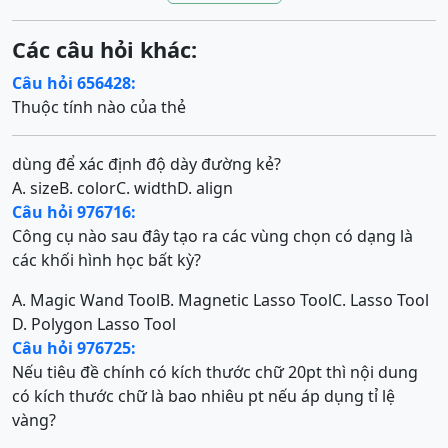
Các câu hỏi khác:
Câu hỏi 656428:
Thuộc tính nào của thẻ
dùng để xác định độ dày đường kẻ?
A. size
B. color
C. width
D. align
Câu hỏi 976716:
Công cụ nào sau đây tạo ra các vùng chọn có dạng là
các khối hình học bất kỳ?
A. Magic Wand Tool
B. Magnetic Lasso Tool
C. Lasso Tool
D. Polygon Lasso Tool
Câu hỏi 976725:
Nếu tiêu đề chính có kích thước chữ 20pt thì nội dung
có kích thước chữ là bao nhiêu pt nếu áp dụng tỉ lệ
vàng?