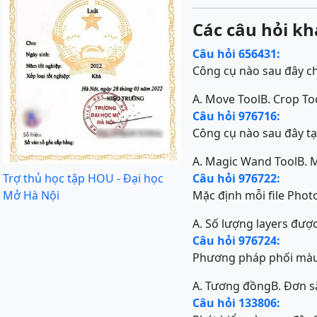
Các câu hỏi kh
Câu hỏi 656431:
Công cụ nào sau đây c
A. Move Tool
B. Crop To
Câu hỏi 976716:
Công cụ nào sau đây tạ
A. Magic Wand Tool
B. 
Trợ thủ học tập HOU - Đại học
Câu hỏi 976722:
Mở Hà Nội
Mặc định mỗi file Phot
A. Số lượng layers đượ
Câu hỏi 976724:
Phương pháp phối màu 
A. Tương đồng
B. Đơn s
Câu hỏi 133806: