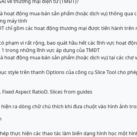
SAI về thương mại điện tử (TMĐT)?
là hoạt động mua-bán sản phẩm (hoặc dịch vụ) thông qua c
ạng máy tính
ĐT chỉ gồm các hoạt động thương mại được tiến hành trê
có phạm vi rất rộng, bao quát hầu hết các lĩnh vực hoạt độn
là 1 trong những lĩnh vực áp dụng của TMĐT
là hoạt động mua-bán sản phẩm (hoặc dịch vụ) tại các chợ và
c style trên thanh Options của công cụ Slice Tool cho phép x
. Fixed Aspect Ratio
D. Slices from guides
 hiện ra dòng chữ chú thích khi đưa chuột vào hình ảnh tr
n
ép thực hiện các thao tác làm biến dạng hình học một hìn