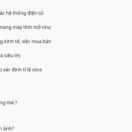
ác hệ thống điện tử
n mạng máy tính mở như
g kinh tế, việc mua bán
 siêu thị
ác định tỉ lệ slice
ong thẻ
?
h ảnh?