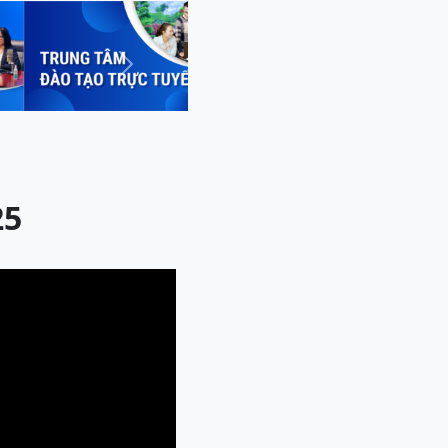
Next
25