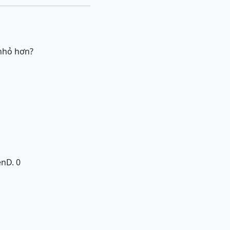
 nhỏ hơn?
ên
D. 0