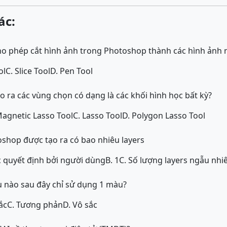
ác:
ho phép cắt hình ảnh trong Photoshop thành các hình ảnh
ol
C. Slice Tool
D. Pen Tool
o ra các vùng chọn có dạng là các khối hình học bất kỳ?
Magnetic Lasso Tool
C. Lasso Tool
D. Polygon Lasso Tool
oshop được tạo ra có bao nhiêu layers
c quyết định bởi người dùng
B. 1
C. Số lượng layers ngẫu nhi
nào sau đây chỉ sử dụng 1 màu?
ắc
C. Tương phản
D. Vô sắc