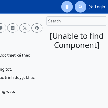
Login



Search




[Unable to find
Component]
ược thiết kế theo
ng tốt.
các trình duyệt khác
ung web.