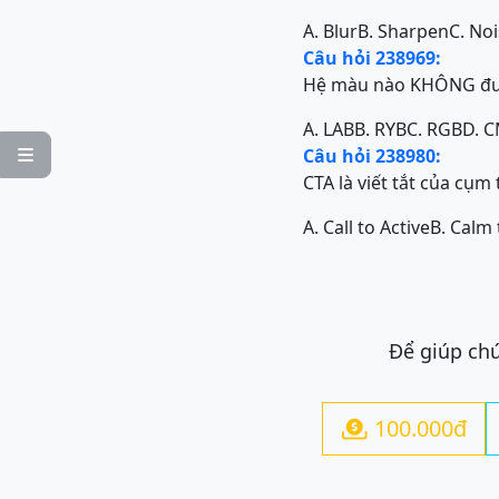
A. Blur
B. Sharpen
C. No
Câu hỏi 238969:
Hệ màu nào KHÔNG đượ
A. LAB
B. RYB
C. RGB
D. 
Câu hỏi 238980:

CTA là viết tắt của cụm
A. Call to Active
B. Calm 
Để giúp chú
100.000đ
