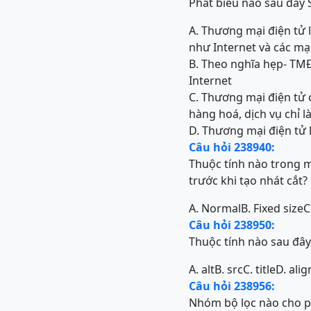
Phát biểu nào sau đây 
A. Thương mại điện tử 
như Internet và các m
B. Theo nghĩa hẹp- TM
Internet
C. Thương mại điện tử 
hàng hoá, dịch vụ chỉ 
D. Thương mại điện tử 
Câu hỏi 238940:
Thuộc tính nào trong mụ
trước khi tạo nhát cắt?
A. Normal
B. Fixed size
C
Câu hỏi 238950:
Thuộc tính nào sau đây
A. alt
B. src
C. title
D. alig
Câu hỏi 238956:
Nhóm bộ lọc nào cho ph