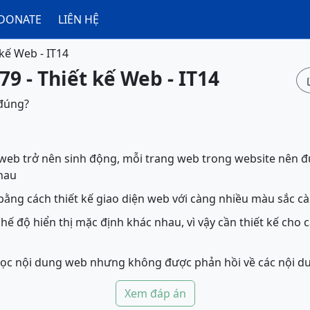
DONATE
LIÊN HỆ
 kế Web - IT14
79 - Thiết kế Web - IT14
 đúng?
 web trở nên sinh động, mỗi trang web trong website nên đ
hau
ằng cách thiết kế giao diện web với càng nhiều màu sắc cà
chế độ hiển thị mặc định khác nhau, vì vậy cần thiết kế cho 
ọc nội dung web nhưng không được phản hồi về các nội d
Xem đáp án