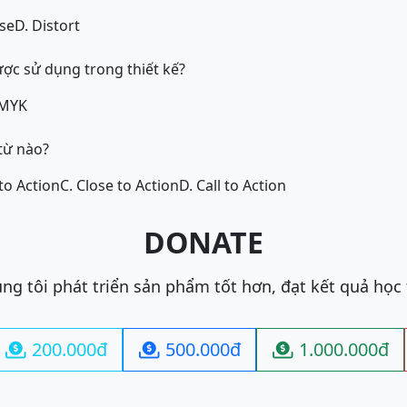
ise
D. Distort
c sử dụng trong thiết kế?
CMYK
 từ nào?
to Action
C. Close to Action
D. Call to Action
DONATE
ng tôi phát triển sản phẩm tốt hơn, đạt kết quả học
200.000đ
500.000đ
1.000.000đ


