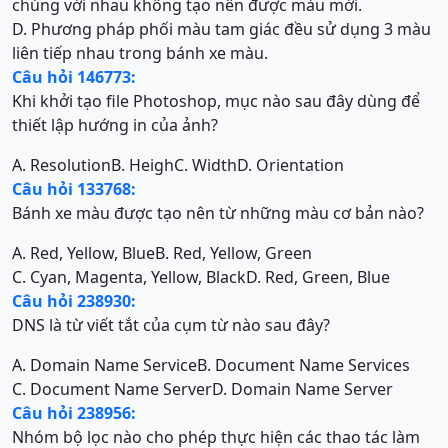
chúng với nhau không tạo nên được màu mới.
D. Phương pháp phối màu tam giác đều sử dụng 3 màu
liên tiếp nhau trong bánh xe màu.
Câu hỏi 146773:
Khi khởi tạo file Photoshop, mục nào sau đây dùng để
thiết lập hướng in của ảnh?
A. Resolution
B. Heigh
C. Width
D. Orientation
Câu hỏi 133768:
Bánh xe màu được tạo nên từ những màu cơ bản nào?
A. Red, Yellow, Blue
B. Red, Yellow, Green
C. Cyan, Magenta, Yellow, Black
D. Red, Green, Blue
Câu hỏi 238930:
DNS là từ viết tắt của cụm từ nào sau đây?
A. Domain Name Service
B. Document Name Services
C. Document Name Server
D. Domain Name Server
Câu hỏi 238956:
Nhóm bộ lọc nào cho phép thực hiện các thao tác làm