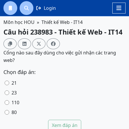
Login




Môn học HOU
Thiết kế Web - IT14
Câu hỏi 238983 - Thiết kế Web - IT14




Cổng nào sau đây
dùng cho việc gửi nhận các trang
web?
Chọn đáp án:
21
23
110
80
Xem đáp án