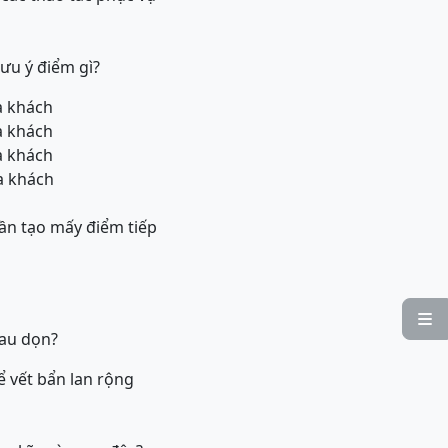
ưu ý điểm gì?
ủa khách
ủa khách
ủa khách
ủa khách
 cần tạo mấy điểm tiếp

lau dọn?
ể vết bẩn lan rộng