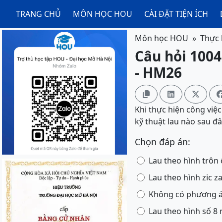
TRANG CHỦ
MÔN HỌC HOU
CÀI ĐẶT TIỆN ÍCH
Môn học HOU
Thực 
Câu hỏi 1004
- HM26



Khi thực hiện công việ
kỹ thuật lau nào sau đâ
Chọn đáp án:
Lau theo hình trôn 
Lau theo hình zic z
Không có phương án
Lau theo hình số 8