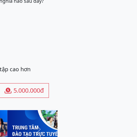
 nghĩa nào sau đây?
 tập cao hơn
5.000.000đ

Next