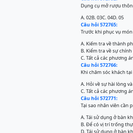
Dụng cụ mở rượu thôn
A. 02
B. 03
C. 04
D. 05
Câu hỏi 572765:
Trước khi phục vụ món 
A. Kiếm tra về thành p
B. Kiểm tra về sự chính
C. Tất cả các phương á
Câu hỏi 572766:
Khi chăm sóc khách tại
A. Hỏi về sự hài lòng 
C. Tất cả các phương á
Câu hỏi 572771:
Tại sao nhân viên cần 
A. Tái sử dụng ở bàn kh
B. Để có vị trí trống t
D. Tái sử dụng ở bàn kh