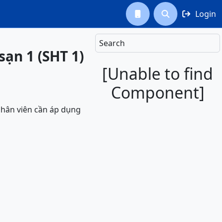
Login



Search
ạn 1 (SHT 1)
[Unable to find
Component]
nhân viên cần áp dụng