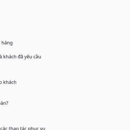
à hàng
à khách đã yêu cầu
o khách
bàn?
n các thao tác phục vụ