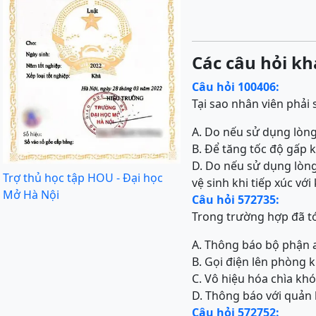
Các câu hỏi kh
Câu hỏi 100406:
Tại sao nhân viên phải
A. Do nếu sử dụng lòng
B. Để tăng tốc độ gấp 
D. Do nếu sử dụng lòng
Trợ thủ học tập HOU - Đại học
vệ sinh khi tiếp xúc với
Mở Hà Nội
Câu hỏi 572735:
Trong trường hợp đã tớ
A. Thông báo bộ phận 
B. Gọi điện lên phòng 
C. Vô hiệu hóa chìa kh
D. Thông báo với quản l
Câu hỏi 572752: