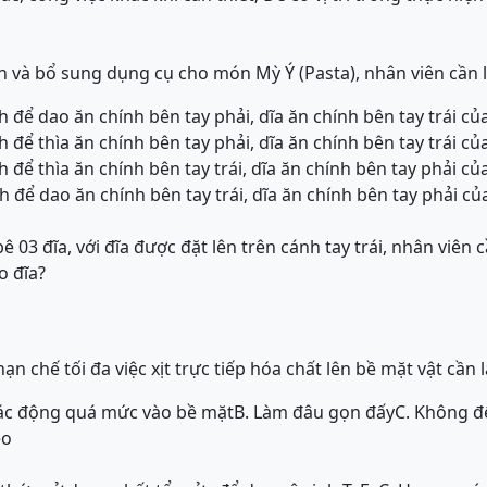
nh và bổ sung dụng cụ cho món Mỳ Ý (Pasta), nhân viên cần l
h để dao ăn chính bên tay phải, dĩa ăn chính bên tay trái c
h để thìa ăn chính bên tay phải, dĩa ăn chính bên tay trái c
h để thìa ăn chính bên tay trái, dĩa ăn chính bên tay phải c
h để dao ăn chính bên tay trái, dĩa ăn chính bên tay phải c
bê 03 đĩa, với đĩa được đặt lên trên cánh tay trái, nhân viên
o đĩa?
ạn chế tối đa việc xịt trực tiếp hóa chất lên bề mặt vật cần 
tác động quá mức vào bề mặt
B. Làm đâu gọn đấy
C. Không đ
éo