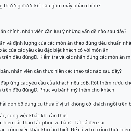
g thường được kết cấu gồm mấy phần chính?
ăn chính, nhân viên cần lưu ý những vấn đề nào sau đây?
hần và định lượng của các món ăn theo đúng tiêu chuẩn nh
 xác của các yêu cầu đặc biệt khách có với món ăn
n trên đều đúng
D. Kiểm tra và xác nhận đúng các món ăn m
 bàn, nhân viên cần thực hiện các thao tác nào sau đây?
và đáp ứng các yêu cầu của khách nếu có
B. Rót thêm rượu ch
n trên đều đúng
D. Phục vụ bánh mỳ thêm cho khách
phải dọn bộ dụng cụ thừa ở vị trí không có khách ngồi trên 
ác, công việc khác khi cần thiết
hực hiện các thao tác phục vụ bàn
C. Tất cả đều sai
ác, công việc khác khi cần thiết; Để có vị trí trống thực hiệ