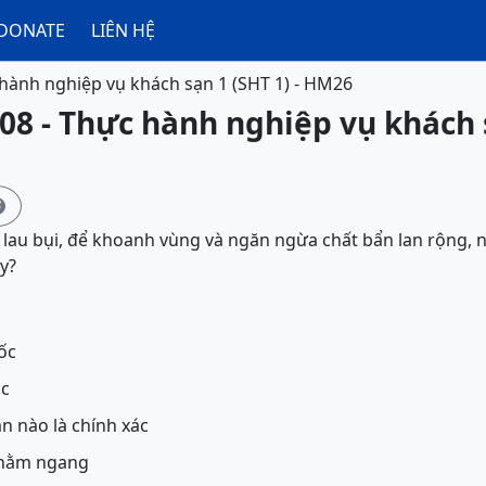
DONATE
LIÊN HỆ
hành nghiệp vụ khách sạn 1 (SHT 1) - HM26
08 - Thực hành nghiệp vụ khách s

c lau bụi, để khoanh vùng và ngăn ngừa chất bẩn lan rộng, 
y?
ốc
ac
 nào là chính xác
 nằm ngang