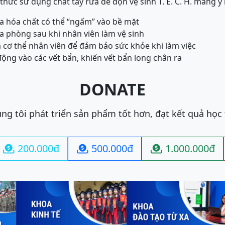
thức sử dụng chất tẩy rửa để dọn vệ sinh T. E. C. H. mang ý
của hóa chất có thể “ngấm” vào bề mặt
ủa phòng sau khi nhân viên làm vệ sinh
a cơ thể nhân viên để đảm bảo sức khỏe khi làm việc
động vào các vết bẩn, khiến vết bẩn long chân ra
DONATE
ng tôi phát triển sản phẩm tốt hơn, đạt kết quả học
200.000đ
500.000đ
1.000.000đ


