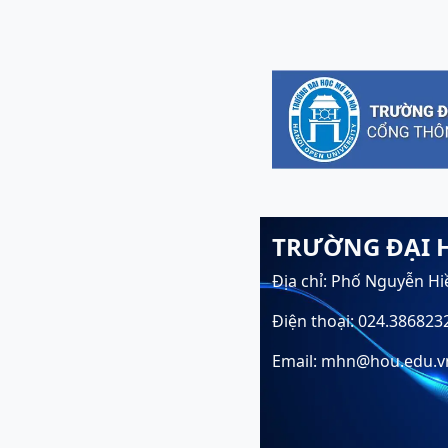
TRƯỜNG ĐẠI 
Địa chỉ: Phố Nguyễn Hi
Điện thoại: 024.386823
Email: mhn@hou.edu.v