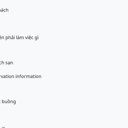
hách
ên phải làm việc gì
ch sạn
rvation information
ặt buồng