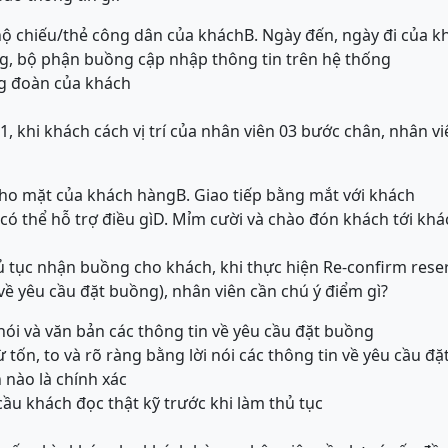
 hộ chiếu/thẻ công dân của khách
B. Ngày đến, ngày đi của k
g, bộ phận buồng cập nhập thông tin trên hệ thống
ng đoàn của khách
 1, khi khách cách vị trí của nhân viên 03 bước chân, nhân vi
cho mặt của khách hàng
B. Giao tiếp bằng mắt với khách
có thể hỗ trợ điều gì
D. Mỉm cười và chào đón khách tới khá
ủ tục nhận buồng cho khách, khi thực hiện Re-confirm rese
 về yêu cầu đặt buồng), nhân viên cần chú ý điểm gì?
 nói và văn bản các thông tin về yêu cầu đặt buồng
 tốn, to và rõ ràng bằng lời nói các thông tin về yêu cầu đ
nào là chính xác
cầu khách đọc thật kỹ trước khi làm thủ tục