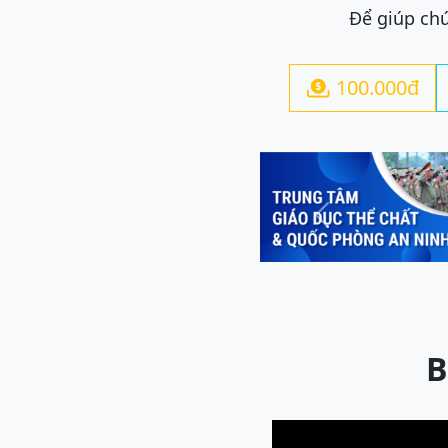
Để giúp chú
100.000đ

Previous
B