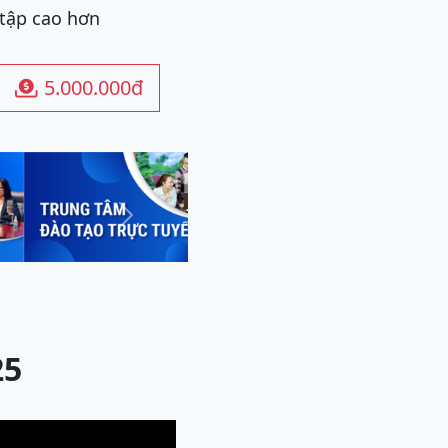
 tập cao hơn
5.000.000đ

Next
25