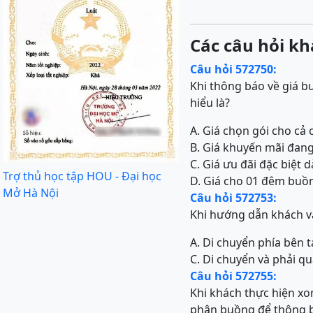
Các câu hỏi kh
Câu hỏi 572750:
Khi thông báo về giá b
hiểu là?
A. Giá chọn gói cho cả
B. Giá khuyến mãi đang
C. Giá ưu đãi đặc biệt
Trợ thủ học tập HOU - Đại học
D. Giá cho 01 đêm buồ
Mở Hà Nội
Câu hỏi 572753:
Khi hướng dẫn khách và
A. Di chuyển phía bên 
C. Di chuyển và phải qu
Câu hỏi 572755:
Khi khách thực hiện xon
phận buồng để thông b