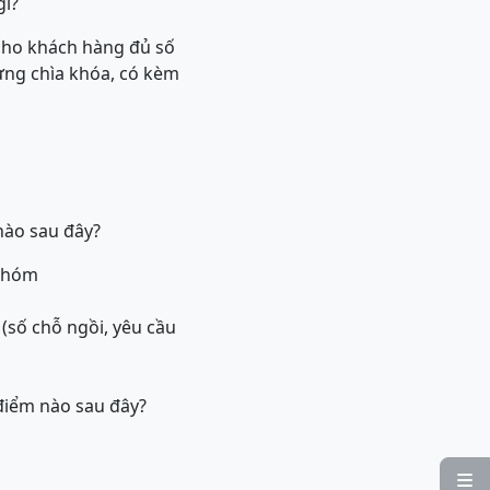
gì?
 cho khách hàng đủ số
ựng chìa khóa, có kèm
nào sau đây?
 nhóm
(số chỗ ngồi, yêu cầu
 điểm nào sau đây?
