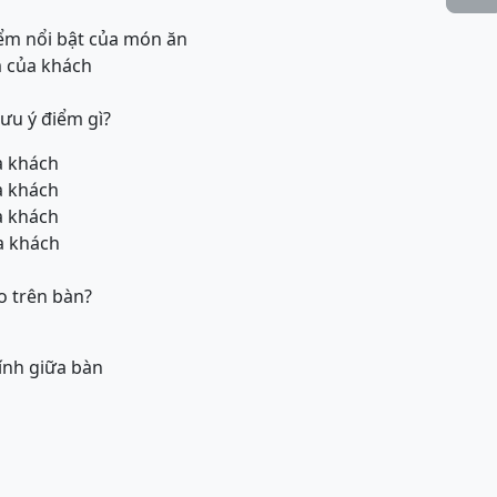
iểm nổi bật của món ăn
m của khách
ưu ý điểm gì?
ủa khách
ủa khách
ủa khách
ủa khách
o trên bàn?
hính giữa bàn