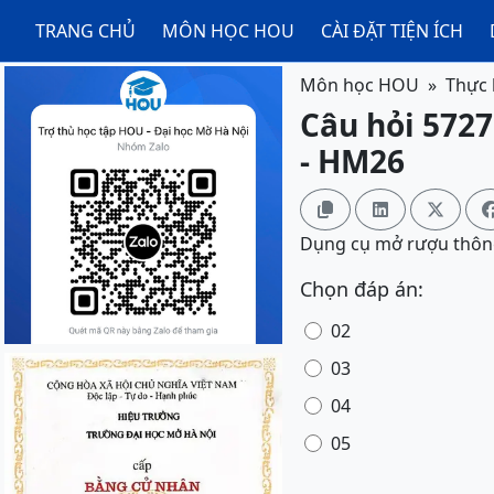
TRANG CHỦ
MÔN HỌC HOU
CÀI ĐẶT TIỆN ÍCH
Môn học HOU
Thực 
Câu hỏi 5727
- HM26



Dụng cụ mở rượu thôn
Chọn đáp án:
02
03
04
05