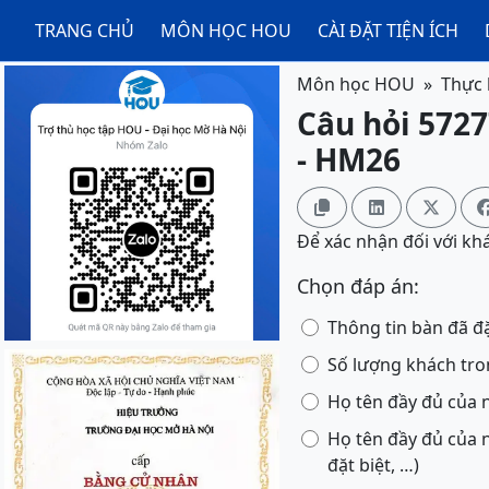
TRANG CHỦ
MÔN HỌC HOU
CÀI ĐẶT TIỆN ÍCH
Môn học HOU
Thực 
Câu hỏi 5727
- HM26



Để xác nhận đối với kh
Chọn đáp án:
Thông tin bàn đã đặ
Số lượng khách tr
Họ tên đầy đủ của 
Họ tên đầy đủ của 
đặt biệt, …)