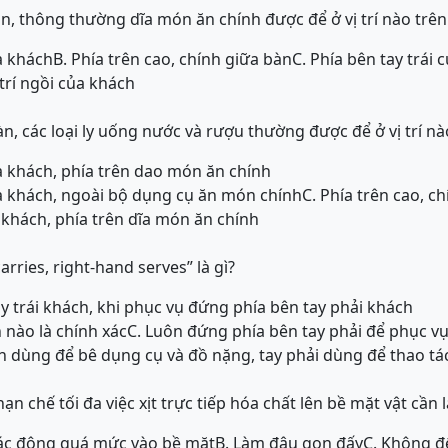
ăn, thông thường dĩa món ăn chính được để ở vị trí nào trê
a khách
B. Phía trên cao, chính giữa bàn
C. Phía bên tay trái 
 trí ngồi của khách
n, các loại ly uống nước và rượu thường được để ở vị trí nà
ủa khách, phía trên dao món ăn chính
ủa khách, ngoài bộ dụng cụ ăn món chính
C. Phía trên cao, c
a khách, phía trên dĩa món ăn chính
arries, right-hand serves” là gì?
y trái khách, khi phục vụ đứng phía bên tay phải khách
nào là chính xác
C. Luôn đứng phía bên tay phải để phục v
iên dùng để bê dụng cụ và đồ nặng, tay phải dùng để thao t
ạn chế tối đa việc xịt trực tiếp hóa chất lên bề mặt vật cần 
tác động quá mức vào bề mặt
B. Làm đâu gọn đấy
C. Không đ