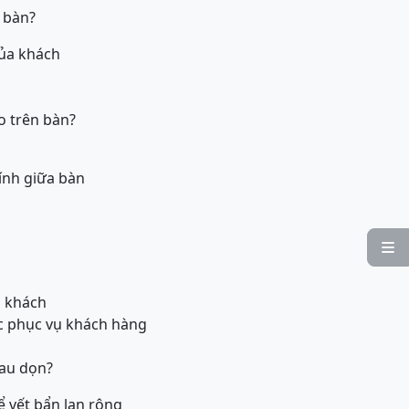
n bàn?
của khách
o trên bàn?
hính giữa bàn

ụ khách
ác phục vụ khách hàng
lau dọn?
ể vết bẩn lan rộng