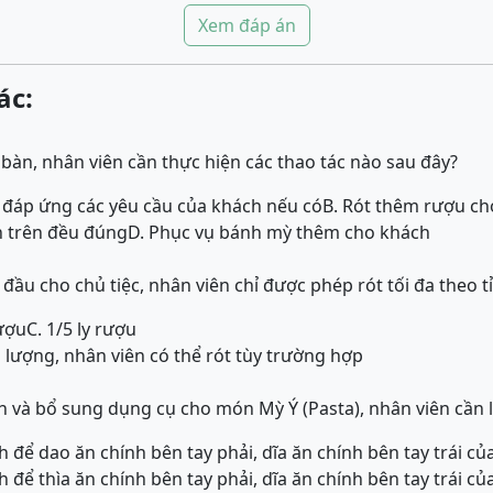
Xem đáp án
ác:
 bàn, nhân viên cần thực hiện các thao tác nào sau đây?
và đáp ứng các yêu cầu của khách nếu có
B. Rót thêm rượu ch
n trên đều đúng
D. Phục vụ bánh mỳ thêm cho khách
 đầu cho chủ tiệc, nhân viên chỉ được phép rót tối đa theo tỉ
rượu
C. 1/5 ly rượu
 lượng, nhân viên có thể rót tùy trường hợp
nh và bổ sung dụng cụ cho món Mỳ Ý (Pasta), nhân viên cần l
h để dao ăn chính bên tay phải, dĩa ăn chính bên tay trái c
h để thìa ăn chính bên tay phải, dĩa ăn chính bên tay trái c