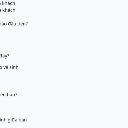
ủa khách
ủa khách
nào đầu tiên?
 đây?
o vệ sinh
rên bàn?
hính giữa bàn