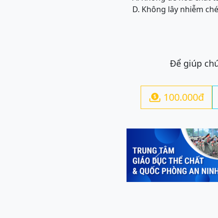
D. Không lây nhiễm ch
Để giúp chú
100.000đ

Previous