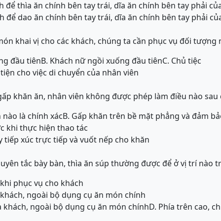
h để thìa ăn chính bên tay trái, dĩa ăn chính bên tay phải c
h để dao ăn chính bên tay trái, dĩa ăn chính bên tay phải c
món khai vị cho các khách, chúng ta cần phục vụ đối tượng 
ng đầu tiên
B. Khách nữ ngồi xuống đầu tiên
C. Chủ tiệc
tiện cho việc di chuyển của nhân viên
 gấp khăn ăn, nhân viên không được phép làm điều nào sau
nào là chính xác
B. Gấp khăn trên bề mặt phẳng và đảm bả
ớc khi thực hiện thao tác
 tiếp xúc trực tiếp và vuốt nếp cho khăn
yên tắc bày bàn, thìa ăn súp thường được để ở vị trí nào t
 khi phục vụ cho khách
ủa khách, ngoài bộ dụng cụ ăn món chính
ủa khách, ngoài bộ dụng cụ ăn món chính
D. Phía trên cao, c