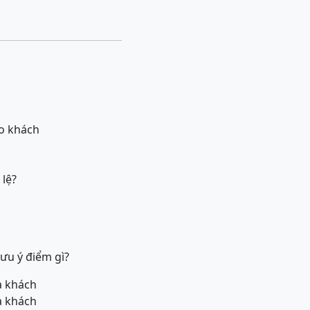
o khách
 lệ?
ưu ý điểm gì?
ủa khách
ủa khách