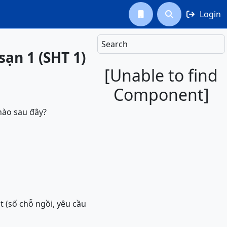
Login



Search
ạn 1 (SHT 1)
[Unable to find
Component]
nào sau đây?
 (số chỗ ngồi, yêu cầu