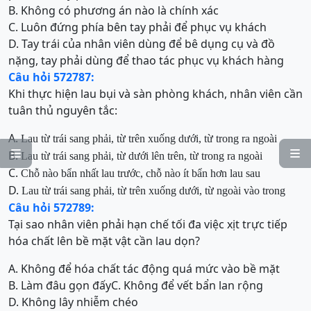
B. Không có phương án nào là chính xác
C. Luôn đứng phía bên tay phải để phục vụ khách
D. Tay trái của nhân viên dùng để bê dụng cụ và đồ
nặng, tay phải dùng để thao tác phục vụ khách hàng
Câu hỏi 572787:
Khi thực hiện lau bụi và sàn phòng khách, nhân viên cần
tuân thủ nguyên tắc:
A.
Lau từ trái sang phải, từ trên xuống dưới, từ trong ra ngoài
B.


Lau từ trái sang phải, từ dưới lên trên, từ trong ra ngoài
C.
Chỗ nào bẩn nhất lau trước, chỗ nào ít bẩn hơn lau sau
D.
Lau từ trái sang phải, từ trên xuống dưới, từ ngoài vào trong
Câu hỏi 572789:
Tại sao nhân viên phải hạn chế tối đa việc xịt trực tiếp
hóa chất lên bề mặt vật cần lau dọn?
A. Không để hóa chất tác động quá mức vào bề mặt
B. Làm đâu gọn đấy
C. Không để vết bẩn lan rộng
D. Không lây nhiễm chéo