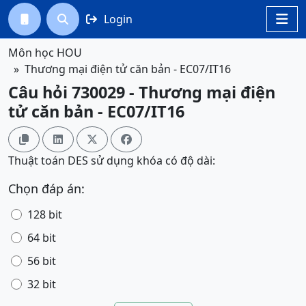
Login




Môn học HOU
Thương mại điện tử căn bản - EC07/IT16
Câu hỏi 730029 - Thương mại điện
tử căn bản - EC07/IT16




Thuật toán DES sử dụng khóa có độ dài:
Chọn đáp án:
128 bit
64 bit
56 bit
32 bit