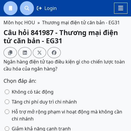
Login




Môn học HOU
Thương mại điện tử căn bản - EG31
Câu hỏi 841987 - Thương mại điện
tử căn bản - EG31




Ngân hàng điện tử tạo điều kiện gì cho chiến lược toàn
cầu hóa của ngân hàng?
Chọn đáp án:
Không có tác động
Tăng chi phí duy trì chi nhánh
Hỗ trợ mở rộng phạm vi hoạt động mà không cần
chi nhánh
Giảm khả năng cạnh tranh