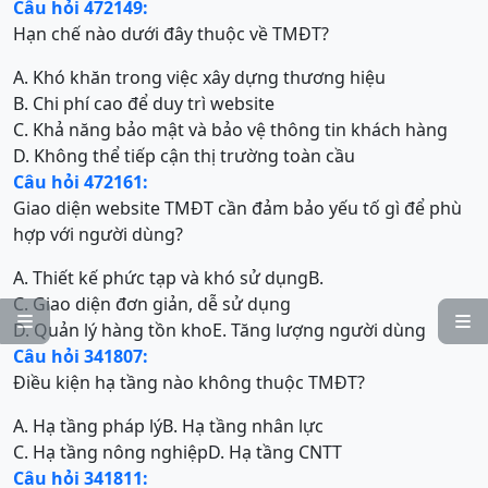
Câu hỏi 472149:
Hạn chế nào dưới đây thuộc về TMĐT?
A. Khó khăn trong việc xây dựng thương hiệu
B. Chi phí cao để duy trì website
C. Khả năng bảo mật và bảo vệ thông tin khách hàng
D. Không thể tiếp cận thị trường toàn cầu
Câu hỏi 472161:
Giao diện website TMĐT cần đảm bảo yếu tố gì để phù
hợp với người dùng?
A. Thiết kế phức tạp và khó sử dụng
B.
C. Giao diện đơn giản, dễ sử dụng


D. Quản lý hàng tồn kho
E. Tăng lượng người dùng
Câu hỏi 341807:
Điều kiện hạ tầng nào không thuộc TMĐT?
A. Hạ tầng pháp lý
B. Hạ tầng nhân lực
C. Hạ tầng nông nghiệp
D. Hạ tầng CNTT
Câu hỏi 341811: