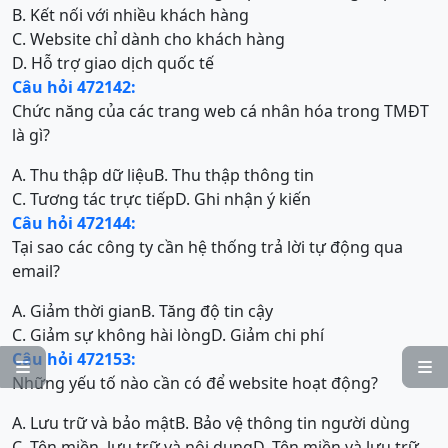
B. Kết nối với nhiều khách hàng
C. Website chỉ dành cho khách hàng
D. Hỗ trợ giao dịch quốc tế
Câu hỏi 472142:
Chức năng của các trang web cá nhân hóa trong TMĐT
là gì?
A. Thu thập dữ liệu
B. Thu thập thông tin
C. Tương tác trực tiếp
D. Ghi nhận ý kiến
Câu hỏi 472144:
Tại sao các công ty cần hệ thống trả lời tự động qua
email?
A. Giảm thời gian
B. Tăng độ tin cậy
C. Giảm sự không hài lòng
D. Giảm chi phí
Câu hỏi 472153:


Những yếu tố nào cần có để website hoạt động?
A. Lưu trữ và bảo mật
B. Bảo vệ thông tin người dùng
C. Tên miền, lưu trữ và nội dung
D. Tên miền và lưu trữ