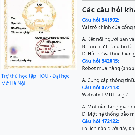
Các câu hỏi kh
Câu hỏi 841992:
Vai trò chính của cổng 
A. Kết nối người bán 
B. Lưu trữ thông tin t
D. Hỗ trợ và thực hiện
Câu hỏi 842015:
Robot mua hàng (shopb
Trợ thủ học tập HOU - Đại học
A. Cung cấp thông tin
B
Mở Hà Nội
Câu hỏi 472113:
Website TMĐT là gì?
A. Một nền tảng giao d
D. Một hệ thống bảo m
Câu hỏi 472122:
Lợi ích nào dưới đây k