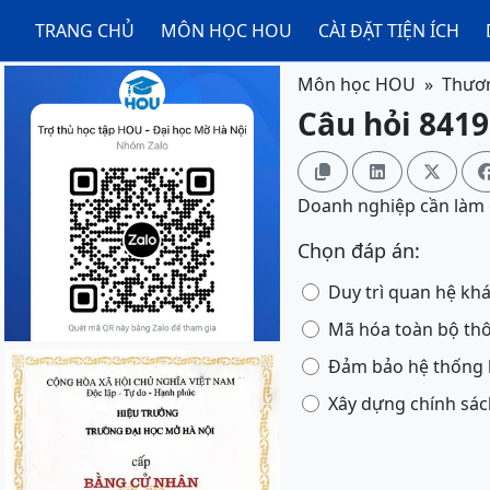
TRANG CHỦ
MÔN HỌC HOU
CÀI ĐẶT TIỆN ÍCH
Môn học HOU
Thươn
Câu hỏi 8419



Doanh nghiệp cần làm g
Chọn đáp án:
Duy trì quan hệ kh
Mã hóa toàn bộ thô
Đảm bảo hệ thống 
Xây dựng chính sác