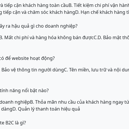
và tiếp cận khách hàng toàn cầu
B. Tiết kiệm chi phí vận hàn
g tiếp cận và chăm sóc khách hàng
D. Hạn chế khách hàng t
ây ra hậu quả gì cho doanh nghiệp?
B. Mất chi phí và hàng hóa không bán được
C.
D. Bảo mật th
có để website hoạt động?
. Bảo vệ thông tin người dùng
C. Tên miền, lưu trữ và nội du
tính năng nổi bật nào?
 doanh nghiệp
B. Thỏa mãn nhu cầu của khách hàng ngay tứ
ễ dàng
D. Quản lý thanh toán hiệu quả
e B2C là gì?