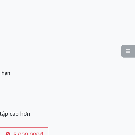

i hạn
 tập cao hơn
5.000.000đ
