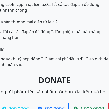
ảng cáo
B. Cập nhật liên tục
C. Tất cả các đáp án đề đúng
 và nhanh chóng
a sàn thương mại điện tử là gì?
B. Tất cả các đáp án đề đúng
C. Tăng hiệu suất bán hàng
h hàng hơn
gì?
 ngay khi ký hợp đồng
C. Giảm chi phí đầu tư
D. Giao dịch dà
nh toán sau
DONATE
ng tôi phát triển sản phẩm tốt hơn, đạt kết quả học
200.000đ
500.000đ
1.000.000đ


