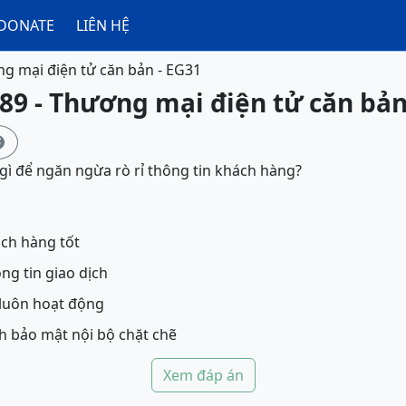
DONATE
LIÊN HỆ
g mại điện tử căn bản - EG31
89 - Thương mại điện tử căn bản

ì để ngăn ngừa rò rỉ thông tin khách hàng?
ách hàng tốt
ng tin giao dịch
luôn hoạt động
h bảo mật nội bộ chặt chẽ
Xem đáp án