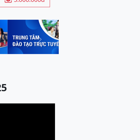
Next
25