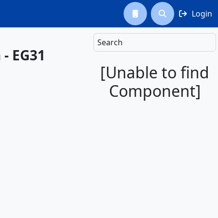
Login



Search
 - EG31
[Unable to find
Component]