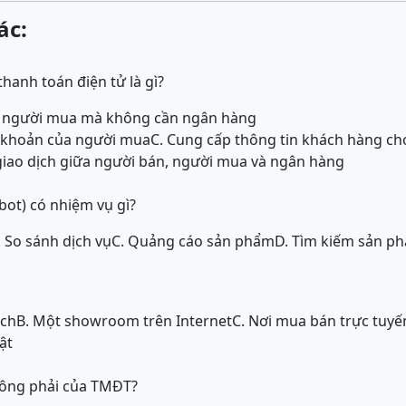
ác:
thanh toán điện tử là gì?
và người mua mà không cần ngân hàng
ài khoản của người mua
C. Cung cấp thông tin khách hàng ch
 giao dịch giữa người bán, người mua và ngân hàng
ot) có nhiệm vụ gì?
. So sánh dịch vụ
C. Quảng cáo sản phẩm
D. Tìm kiếm sản ph
ịch
B. Một showroom trên Internet
C. Nơi mua bán trực tuyế
ật
hông phải của TMĐT?