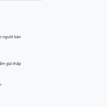
o người bán
ẩm giá thấp
n