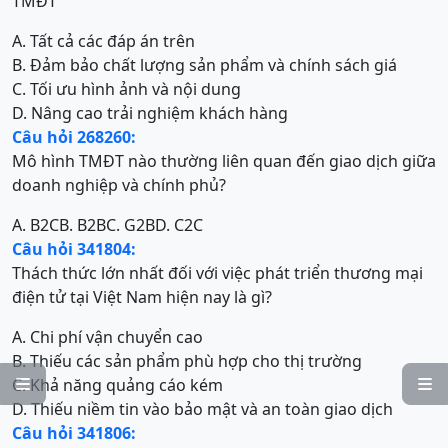
TMĐT
A. Tất cả các đáp án trên
B. Đảm bảo chất lượng sản phẩm và chính sách giá
C. Tối ưu hình ảnh và nội dung
D. Nâng cao trải nghiệm khách hàng
Câu hỏi 268260:
Mô hình TMĐT nào thường liên quan đến giao dịch giữa
doanh nghiệp và chính phủ?
A. B2C
B. B2B
C. G2B
D. C2C
Câu hỏi 341804:
Thách thức lớn nhất đối với việc phát triển thương mại
điện tử tại Việt Nam hiện nay là gì?
A. Chi phí vận chuyển cao
B. Thiếu các sản phẩm phù hợp cho thị trường
C. Khả năng quảng cáo kém


D. Thiếu niềm tin vào bảo mật và an toàn giao dịch
Câu hỏi 341806: