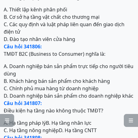
A. Thiết lập kênh phân phối
B. Cơ sở hạ tầng vật chất cho thương mại
C. Các quy định và luật pháp liên quan đến giao dịch
điện tử
D. Đào tạo nhân viên cửa hàng
Câu hỏi 341806:
TMĐT B2C (Business to Consumer) nghĩa là:
A. Doanh nghiệp bán sản phẩm trực tiếp cho người tiêu
dùng
B. Khách hàng bán sản phẩm cho khách hàng
C. Chính phủ mua hàng từ doanh nghiệp
D. Doanh nghiệp bán sản phẩm cho doanh nghiệp khác
Câu hỏi 341807:
Điều kiện hạ tầng nào không thuộc TMĐT?


A. Hạ tầng pháp lý
B. Hạ tầng nhân lực
C. Hạ tầng nông nghiệp
D. Hạ tầng CNTT
Câu hỏi 341808: