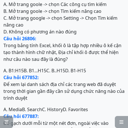
A. Mở trang goole -> chọn Các công cụ tìm kiếm
B. Mở trang goole -> chọn Tìm kiếm nâng cao
C. Mở trang google -> chọn Setting -> Chọn Tìm kiếm
nâng cao
D. Không có phương án nào đúng
Câu hỏi 26806:
Trong bảng tính Excel, khối ô là tập hợp nhiều ô kế cận
tạo thành hình chữ nhật, Địa chỉ khối ô được thể hiện
như câu nào sau đây là đúng?
A. B1:H15
B. B1...H15
C. B..H15
D. B1-H15
Câu hỏi 677852:
Để xem lại danh sách địa chỉ các trang web đã duyệt
trong thời gian gần đây cần sử dụng chức năng nào của
trình duyệt
A. Media
B. Search
C. History
D. Favorites
Câu hỏi 677887:


Để gạch dưới mỗi từ một nét đơn, ngoài việc vào