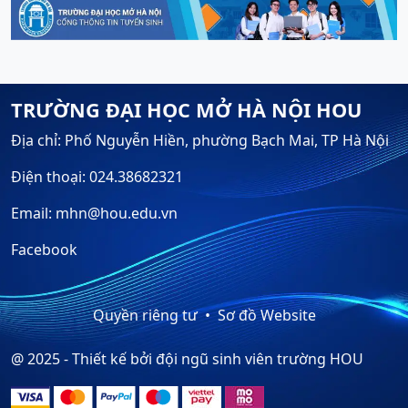
TRƯỜNG ĐẠI HỌC MỞ HÀ NỘI HOU
Địa chỉ: Phố Nguyễn Hiền, phường Bạch Mai, TP Hà Nội
Điện thoại: 024.38682321
Email: mhn@hou.edu.vn
Facebook
Quyền riêng tư
Sơ đồ Website
@ 2025 - Thiết kế bởi đội ngũ sinh viên trường HOU