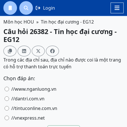
Login




Môn học HOU
Tin học đại cương - EG12
Câu hỏi 26382 - Tin học đại cương -
EG12




Trong các địa chỉ sau, địa chỉ nào được coi là một trang
có hỗ trợ thanh toán trực tuyến
Chọn đáp án:
//www.nganluong.vn
//dantri.com.vn
//tintuconline.com.vn
//vnexpress.net