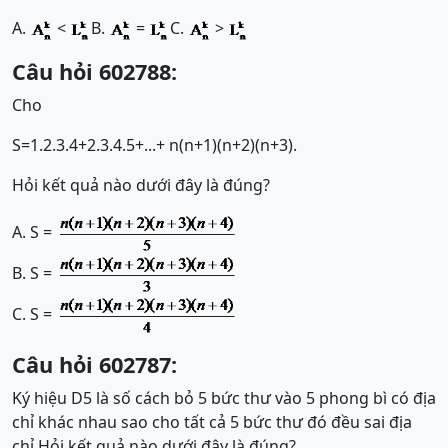
A.
<
B.
=
C.
>
Câu hỏi 602788:
Cho
S=1.2.3.4+2.3.4.5+...+ n(n+1)(n+2)(n+3).
Hỏi kết quả nào dưới đây là đúng?
A. S =
B. S =
C. S =
Câu hỏi 602787:
Ký hiệu D5 là số cách bỏ 5 bức thư vào 5 phong bì có địa
chỉ khác nhau sao cho tất cả 5 bức thư đó đều sai địa
chỉ.Hỏi kết quả nào dưới đây là đúng?