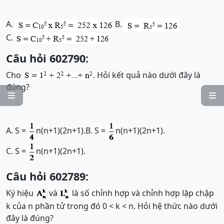
A.
B.
C.
Câu hỏi 602790:
Cho
. Hỏi kết quả nào dưới đây là
đúng?


A. S =
n(n+1)(2n+1).
B. S =
n(n+1)(2n+1).
C. S =
n(n+1)(2n+1).
Câu hỏi 602789:
Ký hiệu
và
là số chỉnh hợp và chỉnh hợp lặp chập
k của n phần tử trong đó 0 < k < n. Hỏi hệ thức nào dưới
đây là đúng?