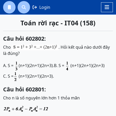
Login




Toán rời rạc - IT04 (158)
Câu hỏi 602802:
Cho
. Hỏi kết quả nào dưới đây
là đúng?
A. S =
(n+1)(2n+1)(2n+3).
B. S =
(n+1)(2n+1)(2n+3)
C. S =
(n+1)(2n+1)(2n+3).
Câu hỏi 602801:
Cho n là số nguyên lớn hơn 1 thỏa mãn