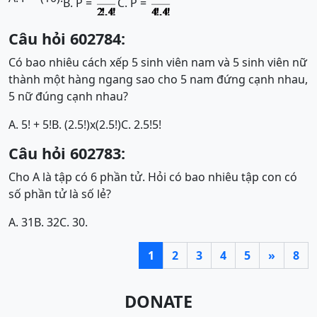
B. P =
C. P =
Câu hỏi 602784:
Có bao nhiêu cách xếp 5 sinh viên nam và 5 sinh viên nữ
thành một hàng ngang sao cho 5 nam đứng cạnh nhau,
5 nữ đúng cạnh nhau?
A. 5! + 5!
B. (2.5!)x(2.5!)
C. 2.5!5!
Câu hỏi 602783:
Cho A là tập có 6 phần tử. Hỏi có bao nhiêu tập con có
số phần tử là số lẻ?
A. 31
B. 32
C. 30.
1
2
3
4
5
»
8
DONATE