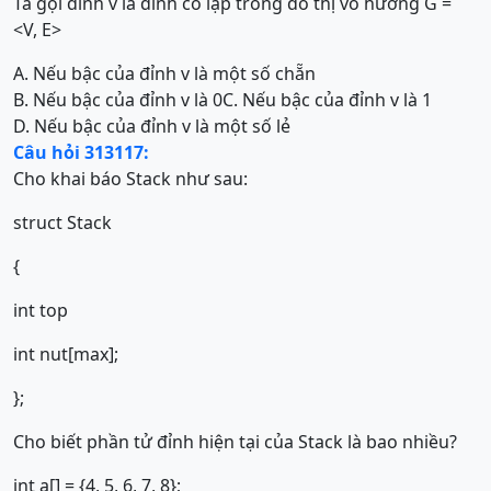
Ta gọi đỉnh v là đỉnh cô lập trong đồ thị vô hướng G =
<V, E>
A. Nếu bậc của đỉnh v là một số chẵn
B. Nếu bậc của đỉnh v là 0
C. Nếu bậc của đỉnh v là 1
D. Nếu bậc của đỉnh v là một số lẻ
Câu hỏi 313117:
Cho khai báo Stack như sau:
struct Stack
{
int top
int nut[max];
};
Cho biết phần tử đỉnh hiện tại của Stack là bao nhiều?
int a[] = {4, 5, 6, 7, 8};