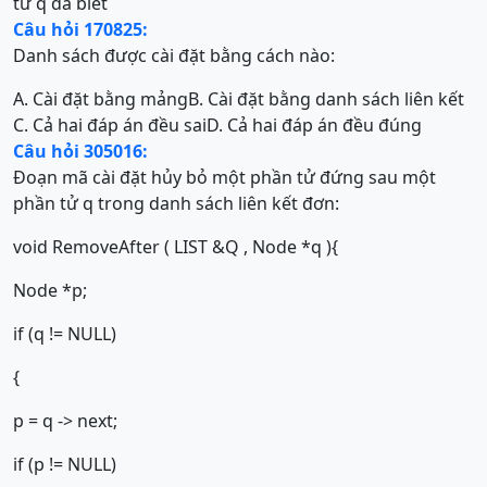
tử q đã biết
Câu hỏi 170825:
Danh sách được cài đặt bằng cách nào:
A. Cài đặt bằng mảng
B. Cài đặt bằng danh sách liên kết
C. Cả hai đáp án đều sai
D. Cả hai đáp án đều đúng
Câu hỏi 305016:
Đoạn mã cài đặt hủy bỏ một phần tử đứng sau một
phần tử q trong danh sách liên kết đơn:
void RemoveAfter ( LIST &Q , Node *q ){
Node *p;
if (q != NULL)
{
p = q -> next;
if (p != NULL)