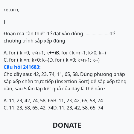
return;
}
Đoạn mã cần thiết để đặt vào dòng .....................để
chương trình sắp xếp đúng
A. for ( k =0; k<n-1; k++)
B. for ( k =n-1; k>0; k--)
C. for ( k =n; k>0; k--)
D. for ( k =0; k<n-1; k--)
Câu hỏi 241683:
Cho dãy sau: 42, 23, 74, 11, 65, 58. Dùng phương pháp
sắp xếp chèn trực tiếp (Insertion Sort) để sắp xếp tăng
dần, sau 5 lần lặp kết quả của dãy là thế nào?
A. 11, 23, 42, 74, 58, 65
B. 11, 23, 42, 65, 58, 74
C. 11, 23, 58, 65, 42, 74
D. 11, 23, 42, 58, 65, 74
DONATE