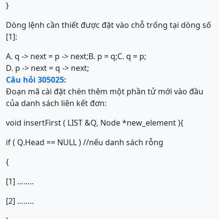
}
Dòng lệnh cần thiết được đặt vào chỗ trống tại dòng số
[1]:
A. q -> next = p -> next;
B. p = q;
C. q = p;
D. p -> next = q -> next;
Câu hỏi 305025:
Đoạn mã cài đặt chèn thêm một phần tử mới vào đầu
của danh sách liên kết đơn:
void insertFirst ( LIST &Q, Node *new_element ){
if ( Q.Head == NULL ) //nếu danh sách rỗng
{
[1] ……..
[2] ……..