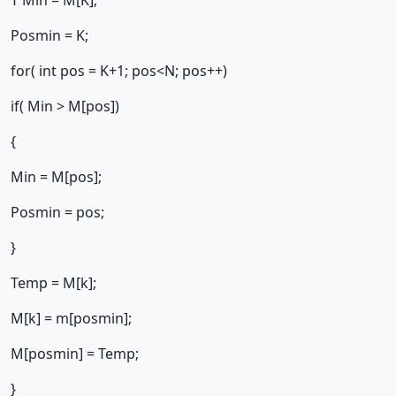
T Min = M[K];
Posmin = K;
for( int pos = K+1; pos<N; pos++)
if( Min > M[pos])
{
Min = M[pos];
Posmin = pos;
}
Temp = M[k];
M[k] = m[posmin];
M[posmin] = Temp;
}