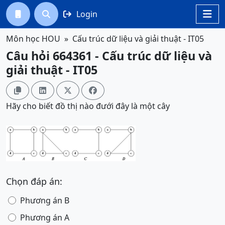
Login




Môn học HOU
Cấu trúc dữ liệu và giải thuật - IT05
Câu hỏi 664361 - Cấu trúc dữ liệu và
giải thuật - IT05




Hãy cho biết đồ thị nào đưới đây là một cây
Chọn đáp án:
Phương án B
Phương án A