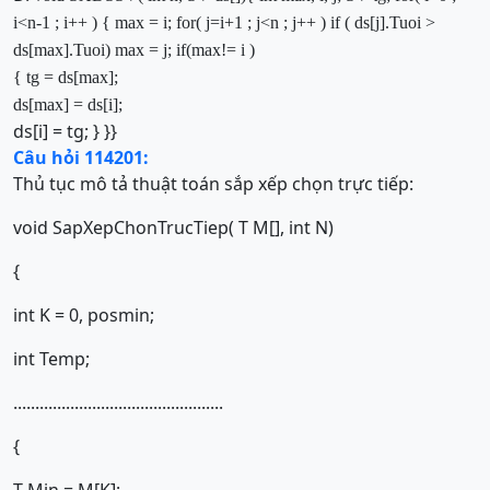
i<n-1 ; i++ )
{
max
= i;
for
( j=i+1 ; j<n ; j++ )
if
( ds[j].Tuoi >
ds[
max
].Tuoi)
max
= j;
if
(
max
!= i )
{
tg = ds[
max
];
ds[
max
] = ds[i];
ds[i] = tg; } }}
Câu hỏi 114201:
Thủ tục mô tả thuật toán sắp xếp chọn trực tiếp:
void SapXepChonTrucTiep( T M[], int N)
{
int K = 0, posmin;
int Temp;
................................................
{