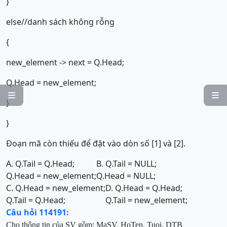
}
else//danh sách không rỗng
{
new_element -> next = Q.Head;
Q.Head = new_element;


}
}
Đoạn mã còn thiếu để đặt vào dòn số [1] và [2].
A. Q.Tail = Q.Head;
B. Q.Tail = NULL;
Q.Head = new_element;
Q.Head = NULL;
C. Q.Head = new_element;
D. Q.Head = Q.Head;
Q.Tail = Q.Head;
Q.Tail = new_element;
Câu hỏi 114191:
Cho thông tin của SV gồm:
MaSV, HoTen, Tuoi, DTB