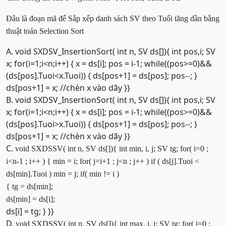
Đâu là đoạn mã để Sắp xếp danh sách SV theo Tuổi
tăng dần
bằng
thuật toán Selection Sort
A. void SXDSV_InsertionSort( int n, SV ds[]){ int pos,i; SV
x; for(i=1;i<n;i++) { x = ds[i]; pos = i-1; while((pos>=0)&&
(ds[pos].Tuoi<x.Tuoi)) { ds[pos+1] = ds[pos]; pos--; }
ds[pos+1] = x; //chèn x vào dãy }}
B. void SXDSV_InsertionSort( int n, SV ds[]){ int pos,i; SV
x; for(i=1;i<n;i++) { x = ds[i]; pos = i-1; while((pos>=0)&&
(ds[pos].Tuoi>x.Tuoi)) { ds[pos+1] = ds[pos]; pos--; }
ds[pos+1] = x; //chèn x vào dãy }}
C.
void
SXDSSV(
int
n, SV ds[])
{
int
min, i, j;
SV tg;
for
( i=0 ;
i<n-1 ; i++ )
{
min = i;
for
( j=i+1 ; j<n ; j++ )
if
( ds[j].Tuoi <
ds[min].Tuoi )
min = j;
if
( min != i )
{
tg = ds[min];
ds[min] = ds[i];
ds[i] = tg; } }}
D.
void
SXDSSV(
int
n, SV ds[])
{
int
max
, i, j;
SV tg;
for
( i=0 ;