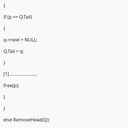
{
if (p == Q.Tail)
{
q->next = NULL;
Q.Tail = q;
}
[1] ………………….
free(p);
}
}
else RemoveHead(Q);