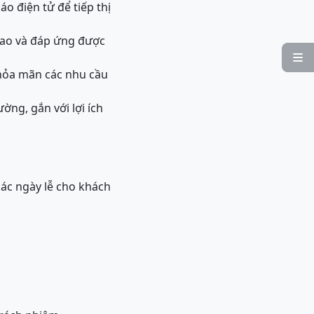
o điện tử để tiếp thị
cao và đáp ứng được

thỏa mãn các nhu cầu
ờng, gắn với lợi ích
các ngày lễ cho khách