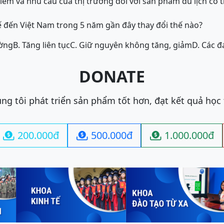
điểm và nhu cầu của thị trường đối với sản phẩm du lịch có
 đến Việt Nam trong 5 năm gần đây thay đổi thế nào?
ường
B. Tăng liên tục
C. Giữ nguyên không tăng, giảm
D. Các đ
DONATE
ng tôi phát triển sản phẩm tốt hơn, đạt kết quả học
200.000đ
500.000đ
1.000.000đ


