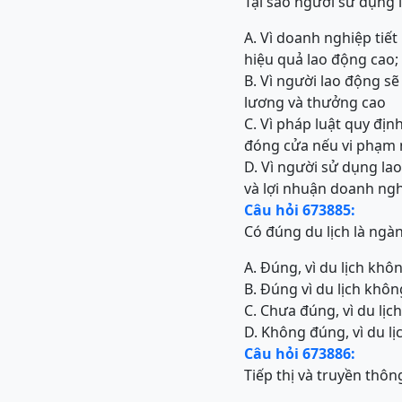
Tại sao người sử dụng 
A. Vì doanh nghiệp tiết
hiệu quả lao động cao; 
B. Vì người lao động s
lương và thưởng cao
C. Vì pháp luật quy địn
đóng cửa nếu vi phạm
D. Vì người sử dụng la
và lợi nhuận doanh ngh
Câu hỏi 673885:
Có đúng du lịch là ng
A. Đúng, vì du lịch kh
B. Đúng vì du lịch khô
C. Chưa đúng, vì du lịc
D. Không đúng, vì du l
Câu hỏi 673886:
Tiếp thị và truyền thôn