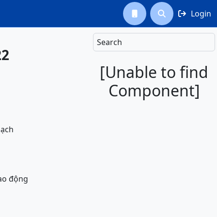
Login



Search
22
[Unable to find
Component]
bạch
lao động