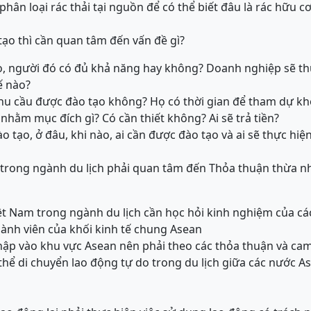
phân loại rác thải tại nguồn để có thể biết đâu là rác hữu cơ
tạo thì cần quan tâm đến vấn đề gì?
ạo, người đó có đủ khả năng hay không? Doanh nghiệp sẽ th
ế nào?
nhu cầu được đào tạo không? Họ có thời gian để tham dự k
, nhằm mục đích gì? Có cần thiết không? Ai sẽ trả tiền?
ào tạo, ở đâu, khi nào, ai cần được đào tạo và ai sẽ thực hiệ
 trong ngành du lịch phải quan tâm đến Thỏa thuận thừa n
iệt Nam trong ngành du lịch cần học hỏi kinh nghiệm của c
thành viên của khối kinh tế chung Asean
nhập vào khu vực Asean nên phải theo các thỏa thuận và ca
ó thể di chuyển lao động tự do trong du lịch giữa các nước A