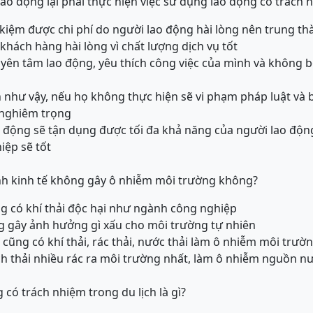
lao động lại phải thực hiện việc sử dụng lao động có trách 
 kiệm được chi phí do người lao động hài lòng nên trung th
khách hàng hài lòng vì chất lượng dịch vụ tốt
ẽ yên tâm lao động, yêu thích công việc của mình và không 
h như vậy, nếu họ không thực hiện sẽ vi phạm pháp luật và b
 nghiêm trọng
o động sẽ tận dụng được tối đa khả năng của người lao độn
iệp sẽ tốt
ành kinh tế không gây ô nhiễm môi trường không?
ông có khí thải độc hại như ngành công nghiệp
ng gây ảnh hưởng gì xấu cho môi trường tự nhiên
h cũng có khí thải, rác thải, nước thải làm ô nhiễm môi trườ
ịch thải nhiều rác ra môi trường nhất, làm ô nhiễm nguồn nư
g có trách nhiệm trong du lịch là gì?