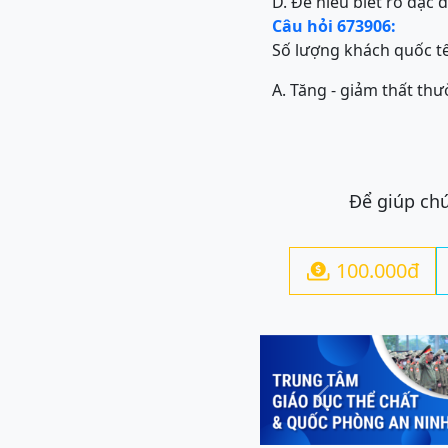
D. Để hiểu biết rõ đặc 
Câu hỏi 673906:
Số lượng khách quốc tế
A. Tăng - giảm thất th
Để giúp chú
100.000đ

Previous