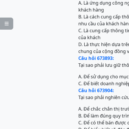
A. Là ứng dụng công ngh
khách hàng
B. Là cách cung cấp th
nhu cầu của khách hà

C. Là cung cấp thông t
của khách
D. Là thực hiện dựa trê
chung của cộng đồng v
Câu hỏi 673893:
Tại sao phải lưu giữ t
A. Để sử dụng cho mục 
C. Để biết doanh nghi
Câu hỏi 673904:
Tại sao phải nghiên cứ
A. Để chắc chắn thị tr
B. Để làm đúng quy trì
C. Để có thể bán được 