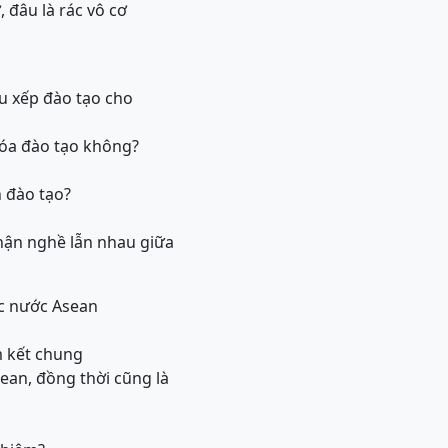
, đâu là rác vô cơ
u xếp đào tạo cho
hóa đào tạo không?
n đào tạo?
hận nghề lẫn nhau giữa
ác nước Asean
m kết chung
sean, đồng thời cũng là