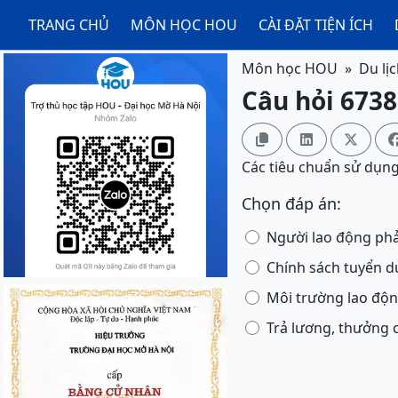
TRANG CHỦ
MÔN HỌC HOU
CÀI ĐẶT TIỆN ÍCH
Môn học HOU
Du lị
Câu hỏi 6738



Các tiêu chuẩn sử dụng
Chọn đáp án:
Người lao động phả
Chính sách tuyển dụ
Môi trường lao độn
Trả lương, thưởng 