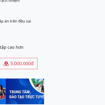
 trách nhiệm
áp án trên đều sai
 tập cao hơn
5.000.000đ

Next