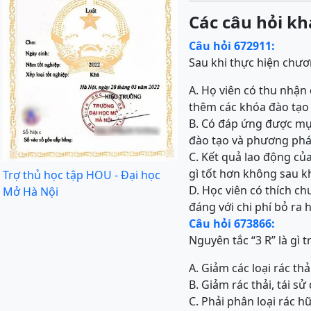
Các câu hỏi kh
Câu hỏi 672911:
Sau khi thực hiện chươ
A. Họ viên có thu nhận
thêm các khóa đào tạo
B. Có đáp ứng được mục
đào tạo và phương ph
C. Kết quả lao động củ
gì tốt hơn không sau k
Trợ thủ học tập HOU - Đại học
D. Học viên có thích c
Mở Hà Nội
đáng với chi phí bỏ ra
Câu hỏi 673866:
Nguyên tắc “3 R” là gì t
A. Giảm các loại rác th
B. Giảm rác thải, tái sử
C. Phải phân loại rác h