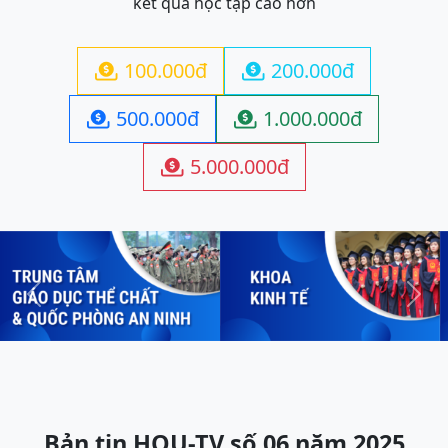
kết quả học tập cao hơn
100.000đ
200.000đ


500.000đ
1.000.000đ


5.000.000đ

Previous
Next
Bản tin HOU-TV số 06 năm 2025