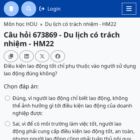
Login




Môn học HOU
Du lịch có trách nhiệm - HM22
Câu hỏi 673869 - Du lịch có trách
nhiệm - HM22




Điều kiện lao động tốt chỉ phụ thuộc vào người sử dụng
lao động đúng không?
Chọn đáp án:
Đúng, vì người lao động chỉ biết lao động, không
thể ảnh hưởng gì tới điều kiện lao động của doanh
nghiệp được
Sai, vì để có môi trường làm việc tốt, người lao
động phải cung cấp điều kiện lao động tốt, an toàn,
nhưng người lao động cũng phải tuân thủ nội quy,