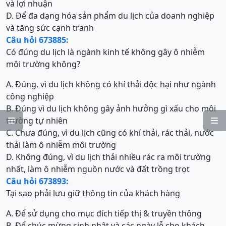
và lợi nhuận
D. Để đa dạng hóa sản phẩm du lịch của doanh nghiệp
và tăng sức cạnh tranh
Câu hỏi 673885:
Có đúng du lịch là ngành kinh tế không gây ô nhiễm
môi trường không?
A. Đúng, vì du lịch không có khí thải độc hại như ngành
công nghiệp
B. Đúng vì du lịch không gây ảnh hưởng gì xấu cho môi
trường tự nhiên


C. Chưa đúng, vì du lịch cũng có khí thải, rác thải, nước
thải làm ô nhiễm môi trường
D. Không đúng, vì du lịch thải nhiều rác ra môi trường
nhất, làm ô nhiễm nguồn nước và đất trồng trọt
Câu hỏi 673893:
Tại sao phải lưu giữ thông tin của khách hàng
A. Để sử dụng cho mục đích tiếp thị & truyền thông
B. Để chúc mừng sinh nhật và các ngày lễ cho khách