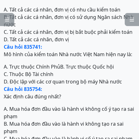
A. Tất cả các cá nhân, đơn vị có nhu cầu kiểm toán
B. Tất cả các cá nhân, đơn vị có sử dụng Ngân sách Nhà


nước
C. Tất cả các cá nhân, đơn vị bị bắt buộc phải kiểm toán
D. Tất cả các cá nhân, đơn vị
Câu hỏi 835741:
Mô hình của kiểm toán Nhà nước Việt Nam hiện nay là:
A. Trực thuộc Chính Phủ
B. Trực thuộc Quốc hội
C. Thuộc Bộ Tài chính
D. Độc lập với các cơ quan trong bộ máy Nhà nước
Câu hỏi 835754:
Xác định câu đúng nhất?
A. Mua hóa đơn đầu vào là hành vi không cố ý tạo ra sai
phạm
B. Mua hóa đơn đầu vào là hành vi không tạo ra sai
phạm
C. Mua hóa đơn đầu vào là hành vi cố ý tạo ra sai phạm