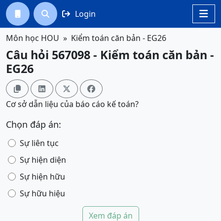
Login




Môn học HOU
Kiểm toán căn bản - EG26
Câu hỏi 567098 - Kiểm toán căn bản -
EG26




Cơ sở dẫn liệu của báo cáo kế toán?
Chọn đáp án:
Sự liên tục
Sự hiện diện
Sự hiện hữu
Sự hữu hiệu
Xem đáp án