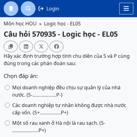
Login




Môn học HOU
Logic học - EL05
Câu hỏi 570935 - Logic học - EL05




Hãy xác định trường hợp tính chu diên của S và P cùng
đúng trong các phán đoán sau:
Chọn đáp án:
Mọi doanh nghiệp đều chịu sự quản lý của nhà
nước. (S-………………P-)
Các doanh nghiệp tư nhân không được nhà nước
cấp vốn. (S+…………….P+)
Một số rau xanh ở Hà nội là rau sạch. (S-
………………..P+)