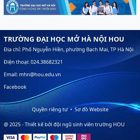
TRƯỜNG ĐẠI HỌC MỞ HÀ NỘI HOU
Địa chỉ: Phố Nguyễn Hiền, phường Bạch Mai, TP Hà Nội
Điện thoại: 024.38682321
Email: mhn@hou.edu.vn
Facebook
Quyền riêng tư
Sơ đồ Website
@ 2025 - Thiết kế bởi đội ngũ sinh viên trường HOU