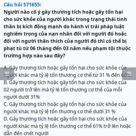
Câu hỏi 571655:
Người nào cố ý gây thương tích hoặc gây tổn hại
cho sức khỏe của người khác trong trạng thái tinh
thần bị kích động mạnh do hành vi trái pháp luật
nghiêm trọng của nạn nhân đối với người đó hoặc
đối với người thân thích của người đó thì có thể bị
phạt tù từ 06 tháng đến 03 năm
nếu phạm tội thuộc
trường hợp nào sau đây?
A. Gây thương tích hoặc gây tổn hại cho sức khỏe của


người khác mà tỷ lệ tổn thương cơ thể từ 31 % đến 60%
B. Gây thương tích hoặc gây tổn hại cho sức khỏe của
02 người trở lên mà tỷ lệ tổn thương cơ thể của mỗi
người dưới 31%
C. Gây thương tích hoặc gây tổn hại cho sức khỏe của
người khác mà tỷ lệ tổn thương cơ thể dưới 31 %
D. Gây thương tích hoặc gây tổn hại cho sức khỏe của
người khác mà tỷ lệ tổn thương cơ thể 61% trở lên hoặc
dẫn đến chết người