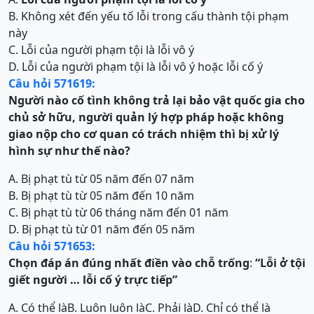
B. Không xét đến yếu tố lỗi trong cấu thành tội phạm
này
C. Lỗi của người phạm tội là lỗi vô ý
D. Lỗi của người phạm tội là lỗi vô ý hoặc lỗi cố ý
Câu hỏi 571619:
Người nào cố tình không trả lại
bảo vật quốc gia
cho
chủ s
ở
hữu, người quản lý hợp pháp hoặc không
giao nộp cho cơ quan có trách nhiệm
thì bị xử lý
hình sự như thế nào?
A. Bị phạt tù từ 05 năm đến 07 năm
B. Bị phạt tù từ 05 năm đến 10 năm
C. Bị phạt tù từ 06 tháng năm đến 01 năm
D. Bị phạt tù từ 01 năm đến 05 năm
Câu hỏi 571653:
Chọn đáp án đúng nhất điền vào chỗ trống
:
“Lỗi ở tội
giết người … lỗi cố ý trực tiếp”
A. Có thể là
B. Luôn luôn là
C. Phải là
D. Chỉ có thể là