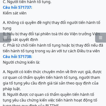
C. Người tiến hành tố tụng.
Câu hỏi 571737:
Kiểm sát viên
A. Không có quyền đề nghị thay đổi người tiến hành tố
tụng
B. Nếu bị thay đổi tại phiên toà thì do Viện trưởng Viện


kiểm sát quyết định
C. Phải từ chối tiến hành tố tụng hoặc bị thay đổi nếu đã
tiến hành tố tụng trong vụ án với tư cách Điều tra viên
Câu hỏi 571738:
Người chứng kiến là:
A. Người có kiến thức chuyên môn về lĩnh vực giá, được
cơ quan có thẩm quyền tiến hành tố tụng, người tham
gia tố tụng yêu cầu định giá tài sản theo quy định của
pháp luật.
B. Người được cơ quan có thẩm quyền tiến hành tố
tụng yêu cầu chứng kiến việc tiến hành hoạt động tố
tụng theo quy định của BLTTHS.