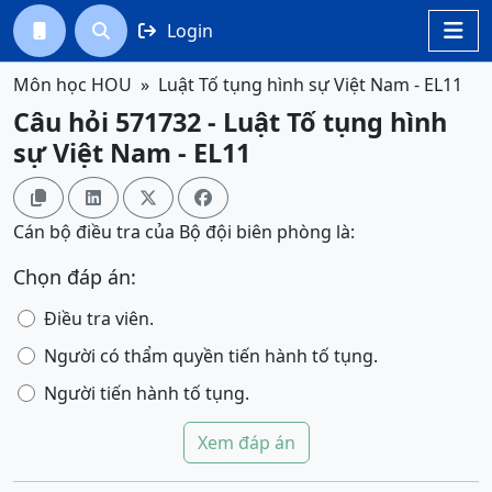
Login




Môn học HOU
Luật Tố tụng hình sự Việt Nam - EL11
Câu hỏi 571732 - Luật Tố tụng hình
sự Việt Nam - EL11




Cán bộ điều tra của Bộ đội biên phòng là:
Chọn đáp án:
Điều tra viên.
Người có thẩm quyền tiến hành tố tụng.
Người tiến hành tố tụng.
Xem đáp án