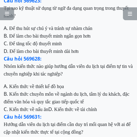
Câu hỏi 569623:
Tại sao kỹ thuật sử dụng từ ngữ đa dạng quan trọng trong thuyết


minh?
A.
Để thu hút sự chú ý và tránh sự nhàm chán
B.
Để làm cho bài thuyết minh ngắn gọn hơn
C.
Để tăng tốc độ thuyết minh
D.
Để làm cho bài thuyết minh dài hơn
Câu hỏi 569628:
Nhóm kiến thức nào giúp hướng dẫn viên du lịch tại điểm tự tin và
chuyên nghiệp khi tác nghiệp?
A.
Kiến thức về thiết kế đồ họa
B.
Kiến thức chuyên môn về ngành du lịch, tâm lý du khách, đặc
điểm văn hóa và quy tắc giao tiếp quốc tế
C.
D.
Kiến thức về nấu ăn
Kiến thức về tài chính
Câu hỏi 569631:
Hướng dẫn viên du lịch tại điểm cần duy trì mối quan hệ với ai để
cập nhật kiến thức thực tế tại cộng đồng?