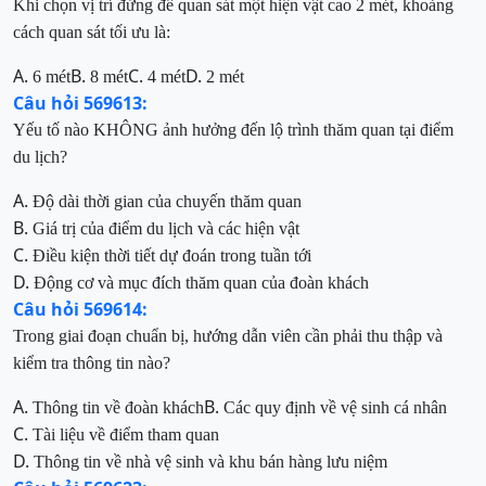
Khi chọn vị trí đứng để quan sát một hiện vật cao 2 mét, khoảng
cách quan sát tối ưu là:
A.
B.
C.
D.
6 mét
8 mét
4 mét
2 mét
Câu hỏi 569613:
Yếu tố nào KHÔNG ảnh hưởng đến lộ trình thăm quan tại điểm
du lịch?
A.
Độ dài thời gian của chuyến thăm quan
B.
Giá trị của điểm du lịch và các hiện vật
C.
Điều kiện thời tiết dự đoán trong tuần tới
D.
Động cơ và mục đích thăm quan của đoàn khách
Câu hỏi 569614:
Trong giai đoạn chuẩn bị, hướng dẫn viên cần phải thu thập và
kiểm tra thông tin nào?
A.
B.
Thông tin về đoàn khách
Các quy định về vệ sinh cá nhân
C.
Tài liệu về điểm tham quan
D.
Thông tin về nhà vệ sinh và khu bán hàng lưu niệm