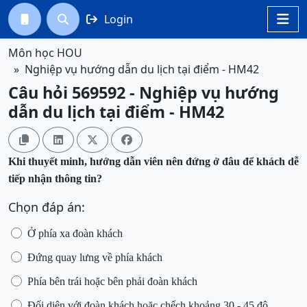
Login




Môn học HOU
Nghiệp vụ hướng dẫn du lịch tại điểm - HM42
Câu hỏi 569592 - Nghiệp vụ hướng
dẫn du lịch tại điểm - HM42




Khi thuyết minh, hướng dẫn viên nên đứng ở đâu để khách dễ
tiếp nhận thông tin?
Chọn đáp án:
Ở phía xa đoàn khách
Đứng quay lưng về phía khách
Phía bên trái hoặc bên phải đoàn khách
Đối diện với đoàn khách hoặc chếch khoảng 30 - 45 độ