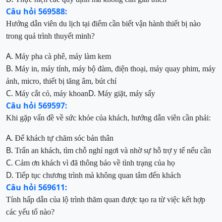
Câu hỏi 569588:
Hướng dẫn viên du lịch tại điểm cần biết vận hành thiết bị nào
trong quá trình thuyết minh?
A.
Máy pha cà phê, máy làm kem
B.
Máy in, máy tính, máy bộ đàm, điện thoại, máy quay phim, máy
ảnh, micro, thiết bị tăng âm, bút chỉ
C.
D.
Máy cắt cỏ, máy khoan
Máy giặt, máy sấy
Câu hỏi 569597:
Khi gặp vấn đề về sức khỏe của khách, hướng dẫn viên cần phải:
A.
Để khách tự chăm sóc bản thân
B.
Trấn an khách, tìm chỗ nghỉ ngơi và nhờ sự hỗ trợ y tế nếu cần
C.
Cảm ơn khách vì đã thông báo về tình trạng của họ
D.
Tiếp tục chương trình mà không quan tâm đến khách
Câu hỏi 569611:
Tính hấp dẫn của lộ trình thăm quan được tạo ra từ việc kết hợp
các yếu tố nào?