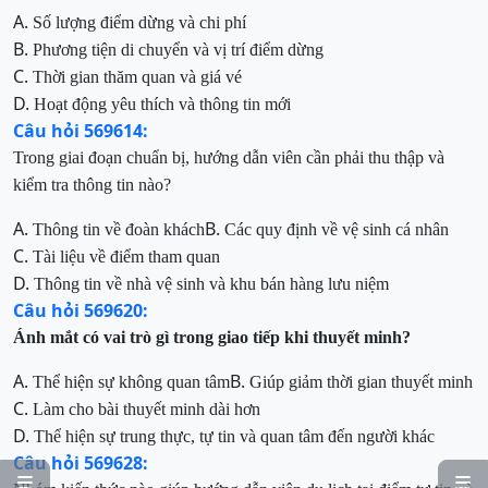
A.
Số lượng điểm dừng và chi phí
B.
Phương tiện di chuyển và vị trí điểm dừng
C.
Thời gian thăm quan và giá vé
D.
Hoạt động yêu thích và thông tin mới
Câu hỏi 569614:
Trong giai đoạn chuẩn bị, hướng dẫn viên cần phải thu thập và
kiểm tra thông tin nào?
A.
B.
Thông tin về đoàn khách
Các quy định về vệ sinh cá nhân
C.
Tài liệu về điểm tham quan
D.
Thông tin về nhà vệ sinh và khu bán hàng lưu niệm
Câu hỏi 569620:
Ánh mắt có vai trò gì trong giao tiếp khi thuyết minh?
A.
B.
Thể hiện sự không quan tâm
Giúp giảm thời gian thuyết minh
C.
Làm cho bài thuyết minh dài hơn
D.
Thể hiện sự trung thực, tự tin và quan tâm đến người khác
Câu hỏi 569628:

