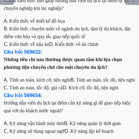
Nhóm kiến thức nào giúp hướng dẫn viên du lịch tại điểm tự tin và
chuyên nghiệp khi tác nghiệp?
A.
Kiến thức về thiết kế đồ họa
B.
Kiến thức chuyên môn về ngành du lịch, tâm lý du khách, đặc
điểm văn hóa và quy tắc giao tiếp quốc tế
C.
D.
Kiến thức về nấu ăn
Kiến thức về tài chính
Câu hỏi 569632:
Những tiêu chí nào thường được quan tâm khi lựa chọn
phương tiện chuyên chở cho một chuyến du lịch?
A.
B.
Tính an toàn, kích cỡ, tiện nghi
Tính an toàn, tốc độ, tiện nghi
C.
D.
Tính an toàn, tốc độ, giá cả
Kích cỡ, tốc độ, tiện nghi
Câu hỏi 569634:
Hướng dẫn viên du lịch tại điểm cần kỹ năng gì để giao tiếp hiệu
quả với du khách nước ngoài?
A.
B.
Kỹ năng vận hành máy tính
Kỹ năng quản lý thời gian
C.
D.
Kỹ năng sử dụng ngoại ngữ
Kỹ năng lập kế hoạch